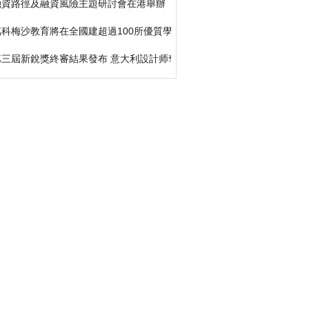
融資路徑及融資風險主題研討會在港舉辦
萬科梅沙教育將在全國建超過100所優質學校
第三屆新銳獎終審結果發布 意大利設計师奪2萬美元獎 下月在深頒獎典