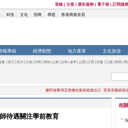
商報專稿
經濟動態
地方產業
文化旅游
福建
|
浙江
|
四川
|
云南
|
河南
|
湖南
|
山東
|
吉林
|
遼寧
|
山西
|
江西
|
安徽
|
江蘇
|
陝西
|
黑
鹽田海事局五措優化集裝箱進出口
莞長安藝術節成城
相
師待遇關注學前教育