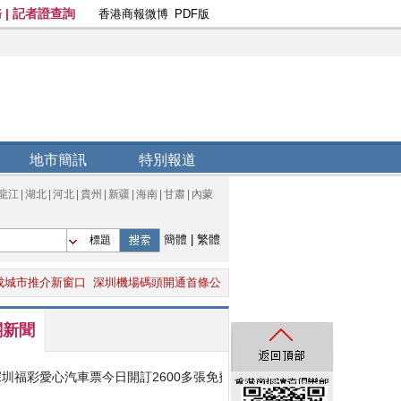
地市簡訊
特別報道
龍江
|
湖北
|
河北
|
貴州
|
新疆
|
海南
|
甘肅
|
內蒙
簡體
|
繁體
標題
市推介新窗口
深圳機場碼頭開通首條公交線路
深坂田街道邀請市民“品嘗社區民
關新聞
深圳福彩愛心汽車票今日開訂2600多張免費送