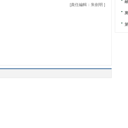
[責任編輯：朱劍明 ]