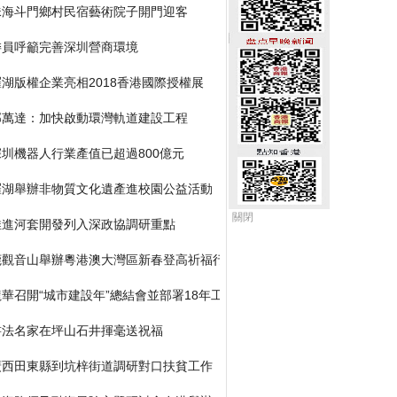
珠海斗門鄉村民宿藝術院子開門迎客
委員呼籲完善深圳營商環境
羅湖版權企業亮相2018香港國際授權展
郭萬達：加快啟動環灣軌道建設工程
深圳機器人行業產值已超過800億元
羅湖舉辦非物質文化遺產進校園公益活動
關閉
推進河套開發列入深政協調研重點
莞觀音山舉辦粵港澳大灣區新春登高祈福行
龍華召開“城市建設年”總結會並部署18年工作
書法名家在坪山石井揮毫送祝福
廣西田東縣到坑梓街道調研對口扶貧工作