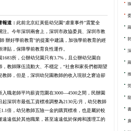
青報道：
此前北京紅黃藍幼兒園“虐童事件”震驚全
關注。今年深圳兩會上，深圳市政協委員、深圳市教
師 辦好學前教育”的提案中建議，加強學前教育的經
師津貼，保障學前教育良性運作。
83所，公辦幼兒園只有3.7%，且公辦幼兒園自
教師，教師隊伍流動大、不穩定，“社會和家長們都期望
兒教師，但是，深圳幼兒園教師的收入現狀之窘迫卻
職老師平均薪資范圍在3000—4500之間，民辦園
1日起深圳市最低工資標准調整為2130元/月，幼兒教師
至1.1倍，幼兒教師五險一金的購買標准，也是屬於較
僅遠遠低於其他職業，甚至遠遠低於保姆和護理工的