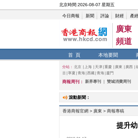
廣東
頻道
首 頁
本地要聞
分站：
北京
|
上海
|
天津
|
重慶
|
廣東
|
廣西
|
古
|
寧夏
|
青海
|
西藏
|
青海
|
廈門
商報周刊：
新界專刊
|
雙城消費周刊
滾動新聞：
香港商報官網
>
廣東
> 商報專稿
提升幼