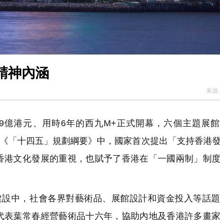
精神內涵
來源
49億港元、用時6年的西九M+正式開幕，六個主題展
年的《「十四五」規劃綱要》中，國家首次提出「支持香港
香港文化發展的重視，也賦予了香港在「一國兩制」制
長建設中，社會各界對藝術品、展館設計和資金投入等話
代表葉常春經營藝術品十六年，協助內地及香港許多畫