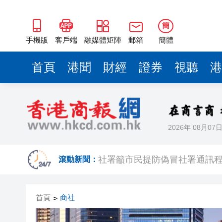
簡
手機版
客戶端
融媒體矩陣
郵箱
簡體
首頁
港聞
財經
證券
視聽
港
2026年 08月07
入境處反非法勞工行動拘12人
社署籲市民提防偽冒社署通訊
滾動新聞：
李家超：鼓勵保險業開發跨境產
首頁
商社
>
車路士主帥星
波黑130年歷史鋼廠走向破產重組