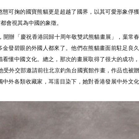
憨態可掬的國寶熊貓更是超越了國界，以其可愛形象俘
家都會視其為中國的象徵。
作，開辦「慶祝香港回歸十周年敬雙武熊貓畫展」，葉常
多金發碧眼的外國人都來了。他們在熊貓畫面前駐足良
貓看懂中國文化。總之，那次的畫展取得了很大的成功
，他受外交部邀請前往北京釣魚台國賓館作畫，作品也被
觸中外各類收藏家，耳濡目染下，她對香港發展中外文