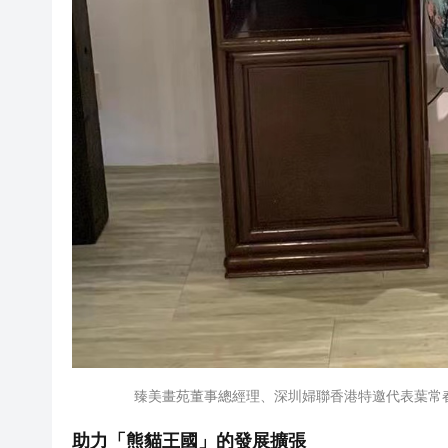
臻美畫苑董事總經理、深圳婦聯香港特邀代表葉常
助力「熊貓王國」的發展擴張