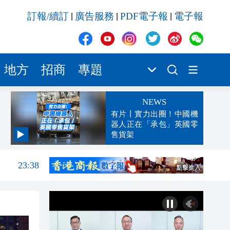
訂報/續訂
廣告服務
PDF電子報
電子報
|
|
|
地方
招商
專題
NEWS
有片丨實力出圈！中國機
器人正在「承包」英國零
售貨架
23:45
23:38
23:29
23:21
22:57