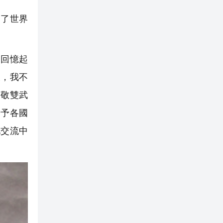
獲了世界
春回憶起
久，我不
，敬雙武
贈予各國
化交流中