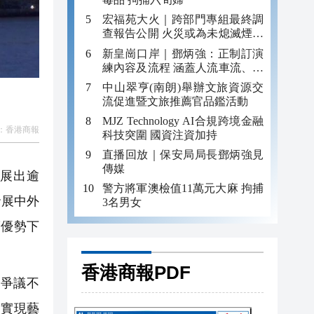
宏福苑大火｜跨部門專組最終調
查報告公開 火災或為未熄滅煙頭
引發
新皇崗口岸｜鄧炳強：正制訂演
練內容及流程 涵蓋人流車流、緊
急應變等
中山翠亨(南朗)舉辦文旅資源交
流促進暨文旅推薦官品鑑活動
MJZ Technology AI合規跨境金融
：
香港商報
科技突圍 國資注資加持
直播回放｜保安局局長鄧炳強見
傳媒
館展出逾
警方將軍澳檢值11萬元大麻 拘捕
發展中外
3名男女
度優勢下
香港商報PDF
題爭議不
家實現藝