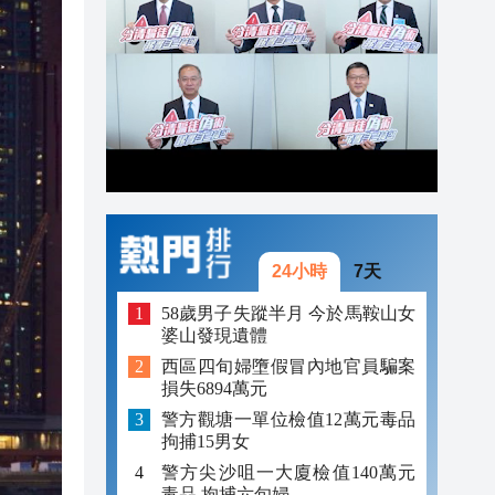
22:46
22:22
22:13
24小時
7天
58歲男子失蹤半月 今於馬鞍山女
婆山發現遺體
西區四旬婦墮假冒內地官員騙案
損失6894萬元
警方觀塘一單位檢值12萬元毒品
拘捕15男女
警方尖沙咀一大廈檢值140萬元
毒品 拘捕六旬婦