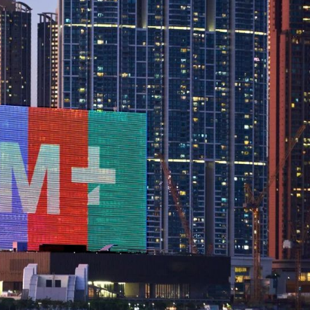
億日圓創新高 應對新型作戰方式
奇蹟 「熱帶雨林」文藝生態展現國際傳播力量
數跌至兩個月低位