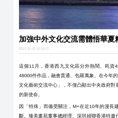
加強中外文化交流需體悟華夏
2021-11-25 22:23:27
這個11月，香港西九文化區分外熱鬧。耗資
48000件作品，融會貫通、包羅萬象。在今
文化藝術交流中心」，不僅凸顯出中央政府對
的新使命。
因「特殊」而備受關注，M+在近10年的漫
斷。臻美畫苑董事總經理、深圳婦聯香港特邀