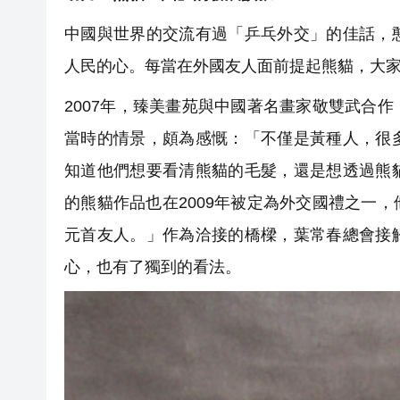
中國與世界的交流有過「乒乓外交」的佳話，
人民的心。每當在外國友人面前提起熊貓，大
2007年，臻美畫苑與中國著名畫家敬雙武合
當時的情景，頗為感慨：「不僅是黃種人，很
知道他們想要看清熊貓的毛髮，還是想透過熊
的熊貓作品也在2009年被定為外交國禮之一
元首友人。」作為洽接的橋樑，葉常春總會接
心，也有了獨到的看法。