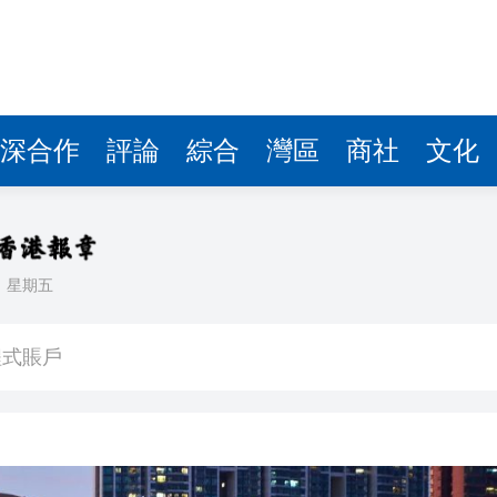
深合作
評論
綜合
灣區
商社
文化
日
星期五
程式賬戶
品 便利灣區居民
將粉嶺揮桿 為香港行畫圓滿句號
 逾1500工人或失業