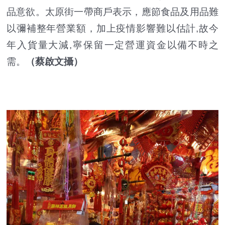
品意欲。太原街一帶商戶表示，應節食品及用品難
以彌補整年營業額，加上疫情影響難以估計,故今
年入貨量大減,寧保留一定營運資金以備不時之
需。
（蔡啟文攝）