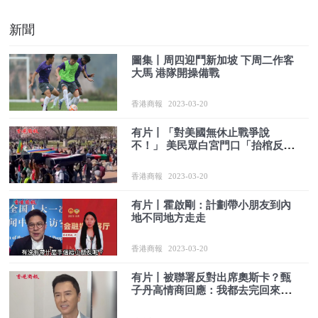
新聞
圖集丨周四迎鬥新加坡 下周二作客
大馬 港隊開操備戰
香港商報
2023-03-20
有片丨「對美國無休止戰爭說
不！」 美民眾白宮門口「抬棺反
戰」
香港商報
2023-03-20
有片丨霍啟剛：計劃帶小朋友到內
地不同地方走走
香港商報
2023-03-20
有片丨被聯署反對出席奧斯卡？甄
子丹高情商回應：我都去完回來
了！