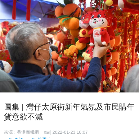
圖集 | 灣仔太原街新年氣氛及市民購年
貨意欲不減
來源：香港商報網
2022-01-23 18:07
原創