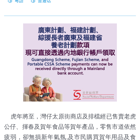
虎年將至，灣仔太原街商店及排檔經已售賣老虎
公仔、揮春及賀年食品等賀年產品，零售市道依然
疲弱，卻無損新年氣氛,及市民購買賀年用品及食