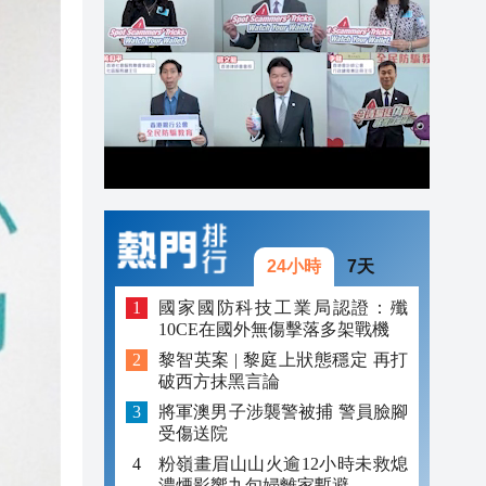
21:04
20:55
20:42
20:42
20:41
24小時
7天
國家國防科技工業局認證：殲
10CE在國外無傷擊落多架戰機
黎智英案 | 黎庭上狀態穩定 再打
破西方抹黑言論
將軍澳男子涉襲警被捕 警員臉腳
受傷送院
粉嶺畫眉山山火逾12小時未救熄
濃煙影響九旬婦離家暫避