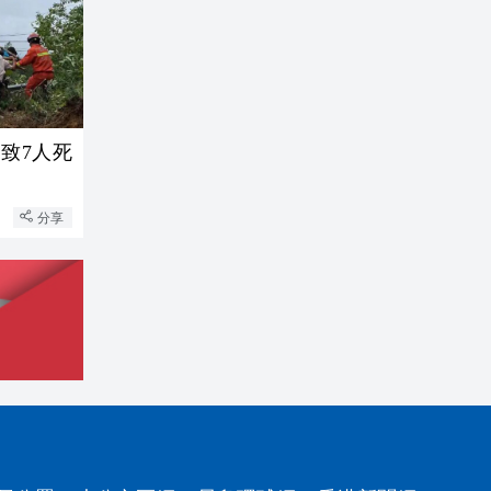
致7人死
分享