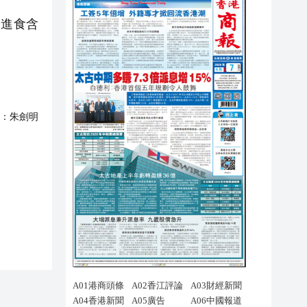
進食含
：
朱劍明