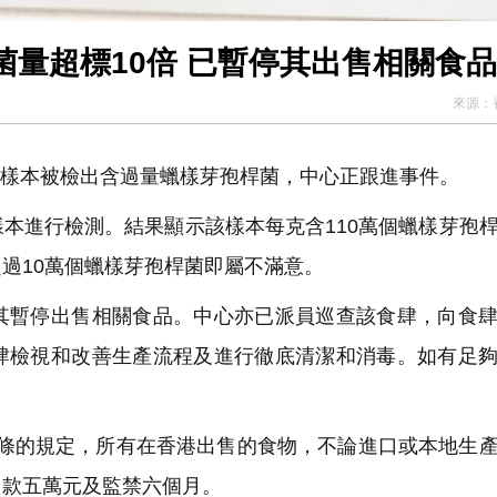
量超標10倍 已暫停其出售相關食品
來源：
炒飯樣本被檢出含過量蠟樣芽孢桿菌，中心正跟進事件。
本進行檢測。結果顯示該樣本每克含110萬個蠟樣芽孢
過10萬個蠟樣芽孢桿菌即屬不滿意。
暫停出售相關食品。中心亦已派員巡查該食肆，向食肆
肆檢視和改善生產流程及進行徹底清潔和消毒。如有足
54條的規定，所有在香港出售的食物，不論進口或本地生
罰款五萬元及監禁六個月。