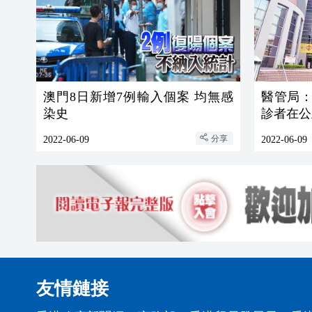
澳門8日新增7例輸入個案 均無感
醫管局：
染史
診者在公
分享
2022-06-09
2022-06-09
友情鏈接