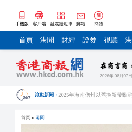
第五屆汕尾發展大會將於1月15
簡
有片 ︳【娛樂】「爺孫戀」玩
手機版
客戶端
融媒體矩陣
郵箱
簡體
黎智英案｜吳良好：依法公正處
首頁
港聞
財經
證券
視聽
港
騰出更多時間專注做好宏福苑火
50餘位頂尖專家共話時代命題
海南澄邁文儒煥新升級 五組數
2026年 08月07
梁振英率港區全國政協委員考
2025年海南儋州以舊換新帶動消
滾動新聞：
第五屆汕尾發展大會將於1月15
有片 ︳【娛樂】「爺孫戀」玩
首頁
港聞
>
黎智英案｜吳良好：依法公正處