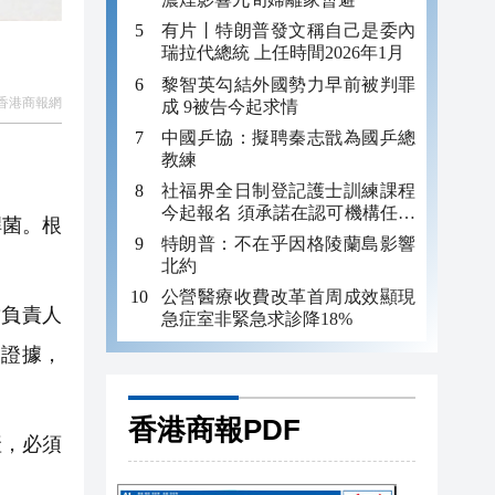
有片丨特朗普發文稱自己是委內
瑞拉代總統 上任時間2026年1月
黎智英勾結外國勢力早前被判罪
香港商報網
成 9被告今起求情
中國乒協：擬聘秦志戩為國乒總
教練
社福界全日制登記護士訓練課程
今起報名 須承諾在認可機構任職
桿菌。根
至少三年
特朗普：不在乎因格陵蘭島影響
北約
公營醫療收費改革首周成效顯現
負責人
急症室非緊急求診降18%
夠證據，
香港商報PDF
產，必須