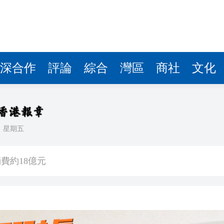
日舉辦
完？若王青霞辦妥離婚 李龍基不排除復合可能
理黎智英求情 罪證如山豈能妄想輕判
深合作
評論
綜合
灣區
商社
文化
災獨立委員會工作 李家超暫停3項公職委任
據見證文儒沉香從傳統邁向現代
日
星期五
察團來瓊考察
費約18億元
日舉辦
完？若王青霞辦妥離婚 李龍基不排除復合可能
理黎智英求情 罪證如山豈能妄想輕判