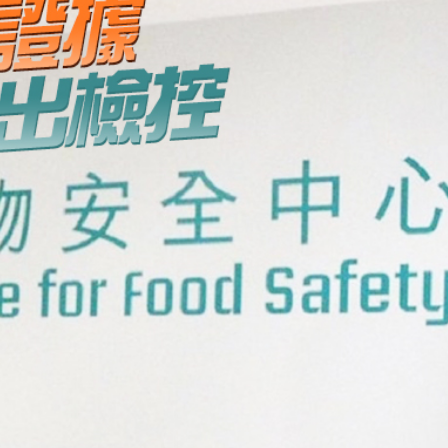
災獨立委員會工作 李家超暫停3項公職委任
據見證文儒沉香從傳統邁向現代
察團來瓊考察
費約18億元