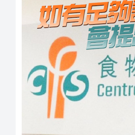
騰出更多時間專注做好宏福苑火
50餘位頂尖專家共話時代命題
海南澄邁文儒煥新升級 五組數
梁振英率港區全國政協委員考
2025年海南儋州以舊換新帶動消