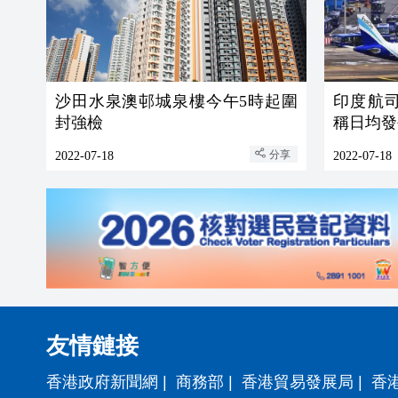
沙田水泉澳邨城泉樓今午5時起圍
印度航
封強檢
稱日均發
分享
2022-07-18
2022-07-18
友情鏈接
香港政府新聞網
|
商務部
|
香港貿易發展局
|
香