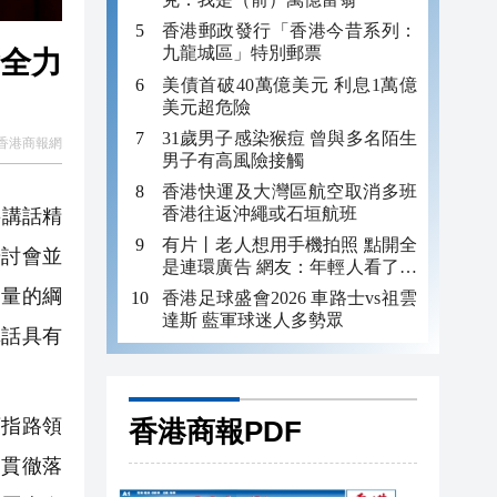
香港郵政發行「香港今昔系列：
九龍城區」特別郵票
會全力
美債首破40萬億美元 利息1萬億
美元超危險
31歲男子感染猴痘 曾與多名陌生
香港商報網
男子有高風險接觸
香港快運及大灣區航空取消多班
香港往返沖繩或石垣航班
要講話精
有片丨老人想用手機拍照 點開全
研討會並
是連環廣告 網友：年輕人看了都
迷糊 何況老年人
力量的綱
香港足球盛會2026 車路士vs祖雲
達斯 藍軍球迷人多勢眾
講話具有
香港商報PDF
指路領
習貫徹落