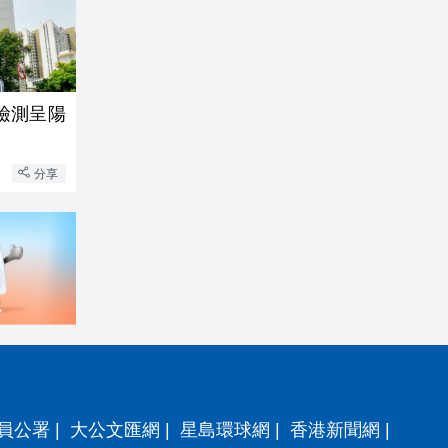
檢測呈陽
分享
員公署
|
大公文匯網
|
星島環球網
|
香港新聞網
|