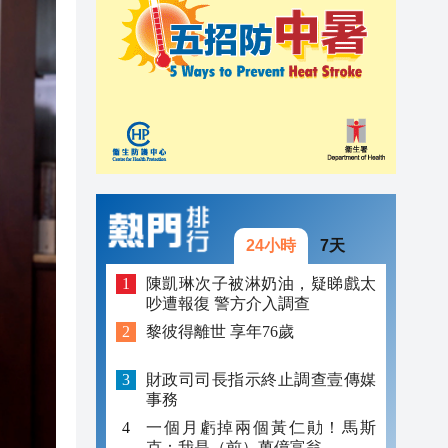
22:33
22:33
22:28
24小時
7天
陳凱琳次子被淋奶油，疑睇戲太
吵遭報復 警方介入調查
黎彼得離世 享年76歲
財政司司長指示終止調查壹傳媒
事務
一個月虧掉兩個黃仁勛！馬斯
克：我是（前）萬億富翁