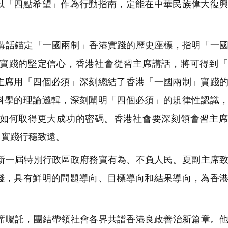
以「四點希望」作為行動指南，定能在中華民族偉大復
話錨定「一國兩制」香港實踐的歷史座標，指明「一國
實踐的堅定信心，香港社會從習主席講話，將可得到「
主席用「四個必須」深刻總結了香港「一國兩制」實踐
科學的理論邏輯，深刻闡明「四個必須」的規律性認識
如何取得更大成功的密碼。香港社會要深刻領會習主席
」實踐行穩致遠。
一屆特別行政區政府務實有為、不負人民。夏副主席致
踐，具有鮮明的問題導向、目標導向和結果導向，為香
囑託，團結帶領社會各界共譜香港良政善治新篇章。他