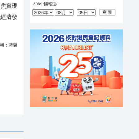
聚焦實現
動經濟發
輯：
蔣璐