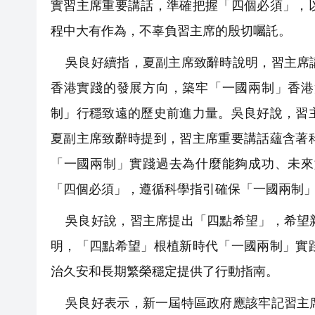
實習主席重要講話，準確把握「四個必須」，
程中大有作為，不辜負習主席的殷切囑託。
吳良好續指，夏副主席致辭時說明，習主席講
香港實踐的發展方向，築牢「一國兩制」香港
制」行穩致遠的歷史前進力量。吳良好說，習
夏副主席致辭時提到，習主席重要講話蘊含著
「一國兩制」實踐過去為什麼能夠成功、未來
「四個必須」，遵循科學指引確保「一國兩制
吳良好說，習主席提出「四點希望」，希望新
明，「四點希望」根植新時代「一國兩制」實
治久安和長期繁榮穩定提供了行動指南。
吳良好表示，新一屆特區政府應該牢記習主席