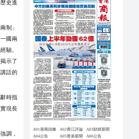
興歷史進
兩制」
一國兩
的經驗。
，揭示了
講話的
辭時指
港實現長
強調，