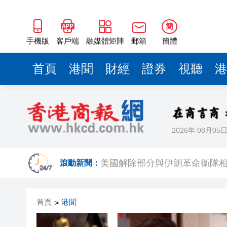
簡
手機版
客戶端
融媒體矩陣
郵箱
簡體
首頁
港聞
財經
證券
視聽
港
2026年 08月05
有片丨積高華一箭定江山 祖雲達
美國解除部分與伊朗革命衛隊相
滾動新聞：
黎彼得離世 享年76歲
首頁
港聞
>
5歲男童遭生母長期虐待餓死 重
有片丨​ 版藝聚香江 第二屆「