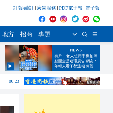
訂報/續訂
廣告服務
PDF電子報
電子報
|
|
|
地方
招商
專題
NEWS
有片丨老人想用手機拍照
點開全是連環廣告 網友：
年輕人看了都迷糊 何況老
04:26
年人
00:23
23:38
23:33
22:38