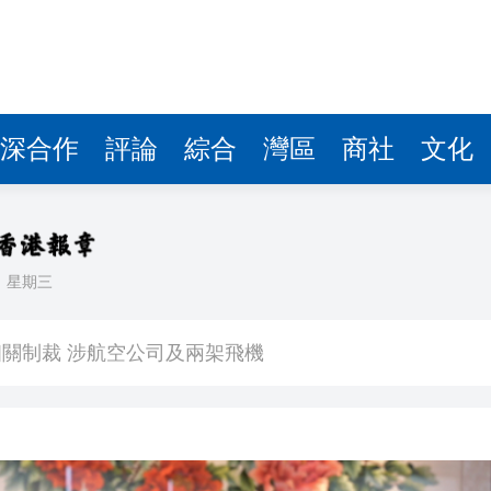
深合作
評論
綜合
灣區
商社
文化
日
星期三
斯1:0贏車路士
關制裁 涉航空公司及兩架飛機
判22年
黃永玉」國際青年版畫展開幕