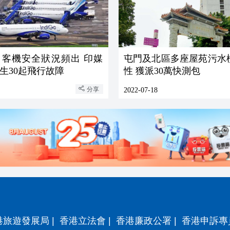
司客機安全狀況頻出 印媒
屯門及北區多座屋苑污水
生30起飛行故障
性 獲派30萬快測包
分享
2022-07-18
港旅遊發展局
|
香港立法會
|
香港廉政公署
|
香港申訴專