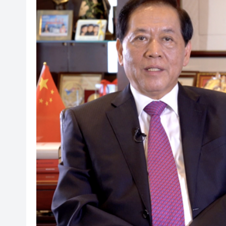
深圳南山公益電影嘉年華舉辦
有片丨67歲吳岱融穿梭星馬及內
有片丨比賽時突遭雷電劈擊 泰