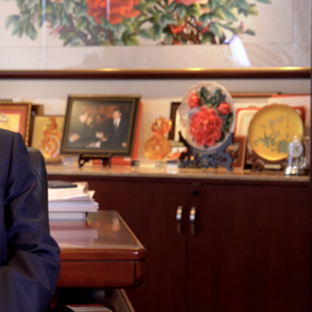
《浪浪山小妖怪》專場暨王小窗分享會
地 心中仍有火 想拍粵語電影
國24歲球員當場不治身亡