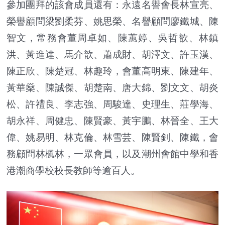
參加團拜的該會成員還有：永遠名譽會長林宣亮、
榮譽顧問梁劉柔芬、姚思榮、名譽顧問廖鐵城、陳
智文，常務會董周卓如、陳蕙婷、吳哲歆、林鎮
洪、黃進達、馬介歆、蕭成財、胡澤文、許玉漢、
陳正欣、陳楚冠、林趣玲，會董高明東、陳建年、
黃華燊、陳誠傑、胡楚南、唐大錦、劉文文、胡炎
松、許禮良、李志強、周駿達、史理生、莊學海、
胡永祥、周健忠、陳賢豪、黃宇鵬、林晉全、王大
偉、姚易明、林克倫、林雪芸、陳賢釗、陳鐵，會
務顧問林楓林，一眾會員，以及潮州會館中學和香
港潮商學校校長教師等逾百人。