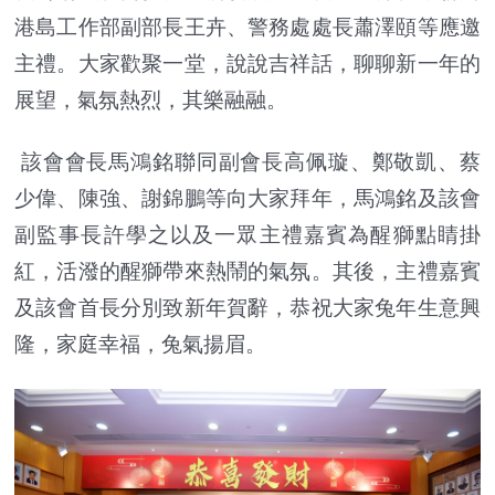
港島工作部副部長王卉、警務處處長蕭澤頤等應邀
主禮。大家歡聚一堂，說說吉祥話，聊聊新一年的
展望，氣氛熱烈，其樂融融。
該會會長馬鴻銘聯同副會長高佩璇、鄭敬凱、蔡
少偉、陳強、謝錦鵬等向大家拜年，馬鴻銘及該會
副監事長許學之以及一眾主禮嘉賓為醒獅點睛掛
紅，活潑的醒獅帶來熱鬧的氣氛。其後，主禮嘉賓
及該會首長分別致新年賀辭，恭祝大家兔年生意興
隆，家庭幸福，兔氣揚眉。