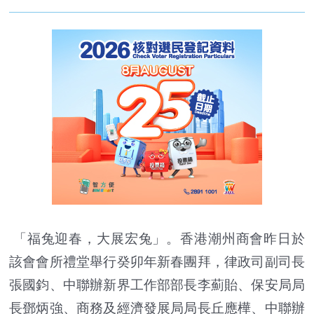
「福兔迎春，大展宏兔」。香港潮州商會昨日於
該會會所禮堂舉行癸卯年新春團拜，律政司副司長
張國鈞、中聯辦新界工作部部長李薊貽、保安局局
長鄧炳強、商務及經濟發展局局長丘應樺、中聯辦