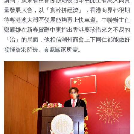
講到，廣東省在春節假期後隨即召開全省萬人高質
量發展大會，以「實幹拼經濟」，香港商界都很期
待粵港澳大灣區發展能夠再上快車道。中聯辦主任
鄭雁雄在新春賀辭中更指出香港要珍惜來之不易的
「治」的局面，他相信潮州商會上下同仁都能做好
發揮香港所長、貢獻國家所需。