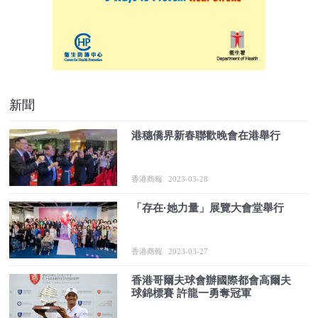
新聞
港穗僑界新春聯歡晚會在港舉行
香港商報
2023-03-28
「存在·她力量」展覽大會堂舉行
香港商報
2023-03-27
香港哥爾夫球會辦國際都會高爾夫
球錦標賽 許龍一勇奪冠軍