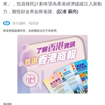
來」，投資移民計劃有望為香港經濟緩緩注入新動
力，難怪財金界如斯雀躍。
(記者 蘇尚)
責任編輯：楊穎婕
香港商報版權所有，未經書面允許不得使用。
新聞