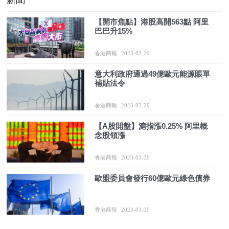
【開市焦點】港股高開563點 阿里
巴巴升15%
香港商報
2023-03-29
意大利政府通過49億歐元能源賬單
補貼法令
香港商報
2023-03-29
【A股開盤】滬指漲0.25% 阿里概
念股領漲
香港商報
2023-03-29
歐盟委員會發行60億歐元綠色債券
香港商報
2023-03-29