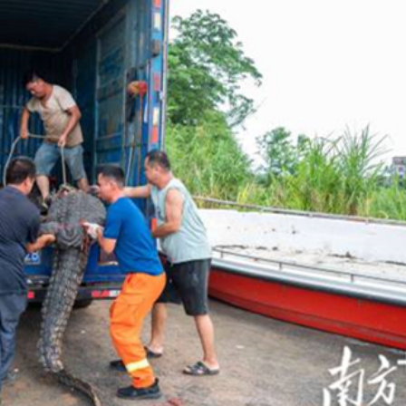
奇蹟 「熱帶雨林」文藝生態展現國際傳播力量
數跌至兩個月低位
1挫維拉