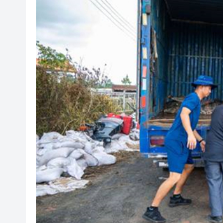
相約深圳，見證
美勞動力市場迅速降溫 美元指
路易斯迪亞斯轟世界波 拜仁2: