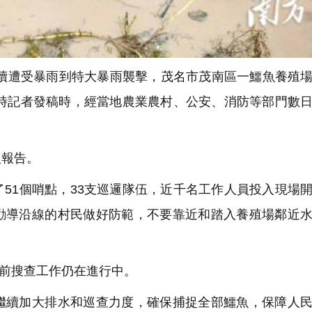
連續遭受暴雨到特大暴雨襲擊，茂名市茂南區一鱷魚養殖
5時記者發稿時，經當地農業農村、公安、消防等部門數
報告。
51個哨點，33支巡邏隊伍，近千名工作人員投入現場
勸導沿線的村民做好防範，不要靠近和踏入養殖場鄰近
目前搜查工作仍在進行中。
續加大排水和巡查力度，確保捕捉全部鱷魚，保障人民