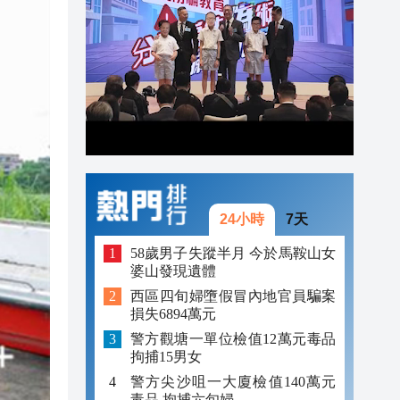
22:22
22:13
22:05
24小時
7天
58歲男子失蹤半月 今於馬鞍山女
婆山發現遺體
西區四旬婦墮假冒內地官員騙案
損失6894萬元
警方觀塘一單位檢值12萬元毒品
拘捕15男女
警方尖沙咀一大廈檢值140萬元
毒品 拘捕六旬婦