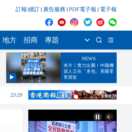
訂報/續訂
廣告服務
PDF電子報
電子報
|
|
|
地方
招商
專題
NEWS
有片丨實力出圈！中國機
器人正在「承包」英國零
售貨架
23:38
23:29
23:21
22:57
22:46