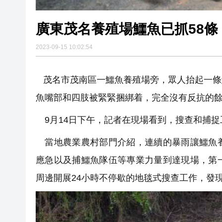
廣東茂名養殖場鱷魚已抓58條
2023-09-15 10:02:54
茂名市茂南區一鱷魚養殖場旁，眾人抬起一條
魚嘴部和四肢被緊緊捆綁着，完全沒有反抗的
9月14日下午，記者在現場看到，搜查和捕捉
當地農業農村部門介紹，連續的暴雨讓鱷魚養
應急以及捕鱷魚隊伍等專業力量到達現場，第
周邊開展24小時不停歇的地毯式搜查工作，發