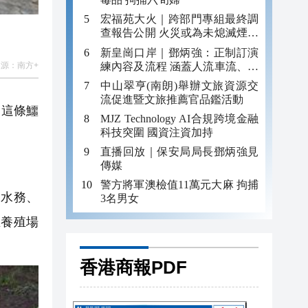
宏福苑大火｜跨部門專組最終調
查報告公開 火災或為未熄滅煙頭
引發
新皇崗口岸｜鄧炳強：正制訂演
練內容及流程 涵蓋人流車流、緊
來源：
南方+
急應變等
中山翠亨(南朗)舉辦文旅資源交
流促進暨文旅推薦官品鑑活動
。這條鱷
MJZ Technology AI合規跨境金融
科技突圍 國資注資加持
直播回放｜保安局局長鄧炳強見
傳媒
警方將軍澳檢值11萬元大麻 拘捕
水務、
3名男女
在養殖場
香港商報PDF