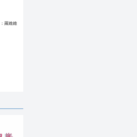
：
羅維維