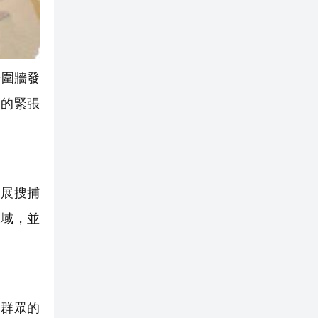
場圍牆發
日的緊張
開展搜捕
水域，並
群眾的