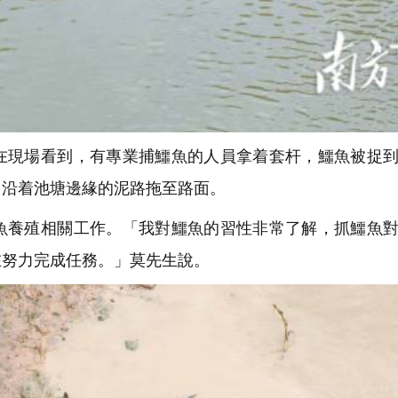
現場看到，有專業捕鱷魚的人員拿着套杆，鱷魚被捉到
，沿着池塘邊緣的泥路拖至路面。
養殖相關工作。「我對鱷魚的習性非常了解，抓鱷魚對
在努力完成任務。」莫先生說。