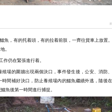
鱷魚，有的托着頭，有的拉着前肢，一齊往貨車上放置
餘地。
工作仍在緊張進行着。
殖場的圍牆出現兩個決口，事件發生後，公安、消防、
一時間補好決口，防止養殖場內的鱷魚繼續外逃，隨後
現鱷魚後第一時間進行捕捉。