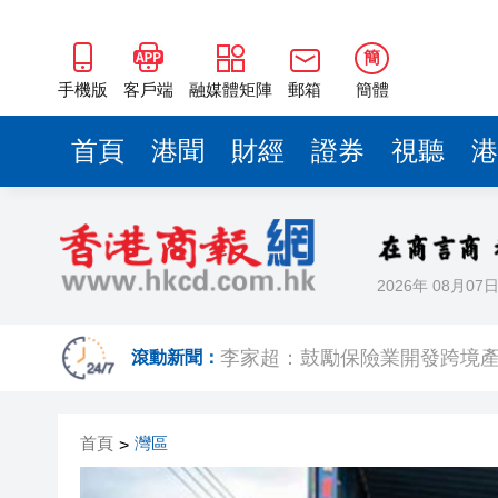
簡
手機版
客戶端
融媒體矩陣
郵箱
簡體
首頁
港聞
財經
證券
視聽
港
2026年 08月07
社署籲市民提防偽冒社署通訊
李家超：鼓勵保險業開發跨境產
滾動新聞：
車路士主帥星
首頁
灣區
>
波黑130年歷史鋼廠走向破產重組
日本2027國防預算申請近9萬