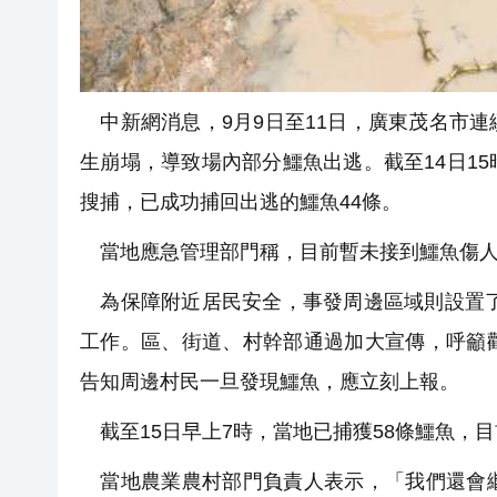
中新網消息，9月9日至11日，廣東茂名市
生崩塌，導致場內部分鱷魚出逃。截至14日1
搜捕，已成功捕回出逃的鱷魚44條。
當地應急管理部門稱，目前暫未接到鱷魚傷人
為保障附近居民安全，事發周邊區域則設置了
工作。區、街道、村幹部通過加大宣傳，呼籲
告知周邊村民一旦發現鱷魚，應立刻上報。
截至15日早上7時，當地已捕獲58條鱷魚，
當地農業農村部門負責人表示，「我們還會繼