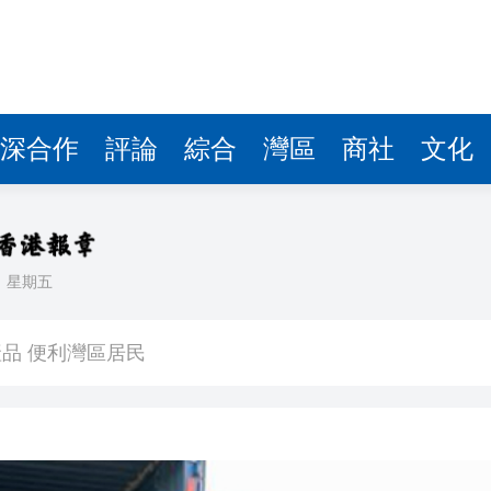
深合作
評論
綜合
灣區
商社
文化
日
星期五
程式賬戶
品 便利灣區居民
將粉嶺揮桿 為香港行畫圓滿句號
 逾1500工人或失業
億日圓創新高 應對新型作戰方式