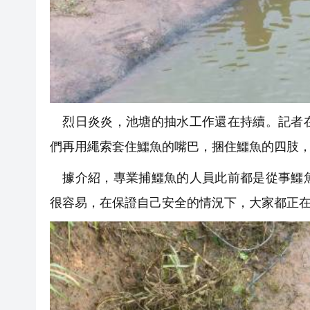
烈日炎炎，池塘的抽水工作還在持續。記者在
們再用繩索套住鱷魚的嘴巴，捆住鱷魚的四肢
據介紹，專業捕鱷魚的人員此前都是從事鱷魚
很容易，在保證自己安全的情況下，大家都正