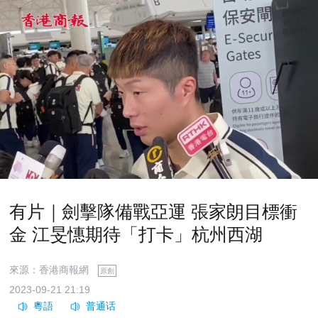
有片｜劍擊隊備戰亞運 張家朗目標衝
金 江旻憓期待「打卡」杭州西湖
來源：香港商報網
原創
2023-09-21 21:19