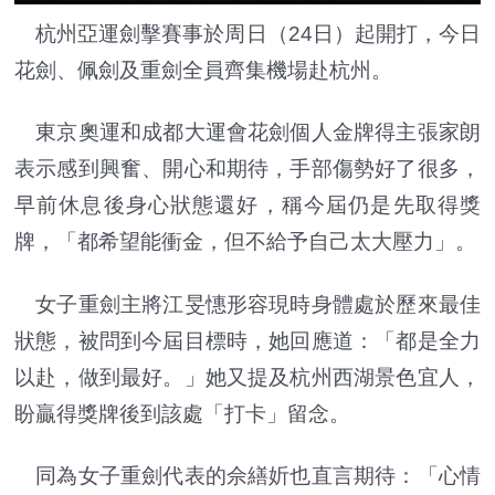
杭州亞運劍擊賽事於周日（24日）起開打，今日
花劍、佩劍及重劍全員齊集機場赴杭州。
東京奧運和成都大運會花劍個人金牌得主張家朗
表示感到興奮、開心和期待，手部傷勢好了很多，
早前休息後身心狀態還好，稱今屆仍是先取得獎
牌，「都希望能衝金，但不給予自己太大壓力」。
女子重劍主將江旻憓形容現時身體處於歷來最佳
狀態，被問到今屆目標時，她回應道：「都是全力
以赴，做到最好。」她又提及杭州西湖景色宜人，
盼贏得獎牌後到該處「打卡」留念。
同為女子重劍代表的佘繕妡也直言期待：「心情