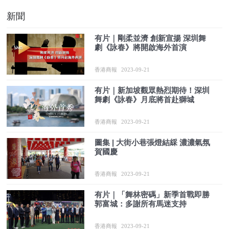
新聞
有片｜剛柔並濟 創新宣揚 深圳舞
劇《詠春》將開啟海外首演
香港商報
2023-09-21
有片｜新加坡觀眾熱烈期待！深圳
舞劇《詠春》月底將首赴獅城
香港商報
2023-09-21
圖集 |​ 大街小巷張燈結綵 濃濃氣氛
賀國慶
香港商報
2023-09-21
有片｜「舞林密碼」新季首戰即勝
郭富城：多謝所有馬迷支持
香港商報
2023-09-21