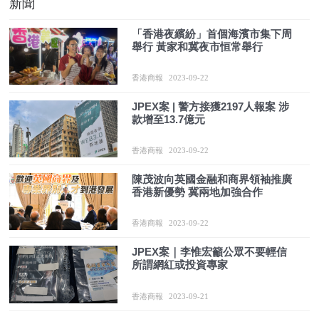
新聞
「香港夜繽紛」首個海濱市集下周
舉行 黃家和冀夜市恒常舉行
香港商報
2023-09-22
JPEX案 | 警方接獲2197人報案 涉
款增至13.7億元
香港商報
2023-09-22
陳茂波向英國金融和商界領袖推廣
香港新優勢 冀兩地加強合作
香港商報
2023-09-22
JPEX案｜李惟宏籲公眾不要輕信
所謂網紅或投資專家
香港商報
2023-09-21