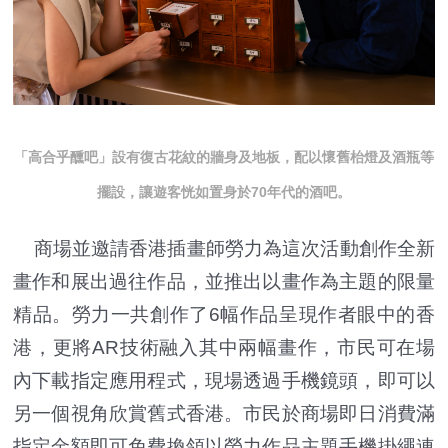
「高合乎醺吧」設有復古花紋的牆身及地板，配以懷舊枱燈及酒瓶等
擺設，讓遊客恍如置身於70年代的酒吧。
商場並邀請香港插畫師勞力為這次活動創作全新
畫作和展出過往作品，並推出以畫作為主題的限量
精品。勞力一共創作了6幅作品呈現作者眼中的香
港，更將AR技術融入其中兩幅畫作，市民可在場
內下載指定應用程式，現場透過手機鏡頭，即可以
另一個視角欣賞舊式香港。市民於商場即日消費滿
指定金額即可免費換領以勞力作品主題手機掛繩連