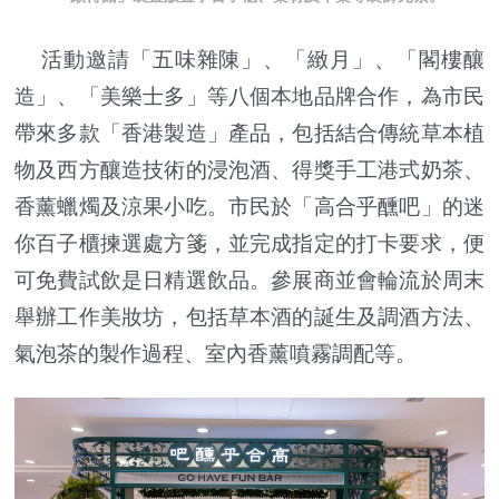
活動邀請「五味雜陳」、「緻月」、「閣樓釀
造」、「美樂士多」等八個本地品牌合作，為市民
帶來多款「香港製造」產品，包括結合傳統草本植
物及西方釀造技術的浸泡酒、得獎手工港式奶茶、
香薰蠟燭及涼果小吃。市民於「高合乎醺吧」的迷
你百子櫃揀選處方箋，並完成指定的打卡要求，便
可免費試飲是日精選飲品。參展商並會輪流於周末
舉辦工作美妝坊，包括草本酒的誕生及調酒方法、
氣泡茶的製作過程、室內香薰噴霧調配等。