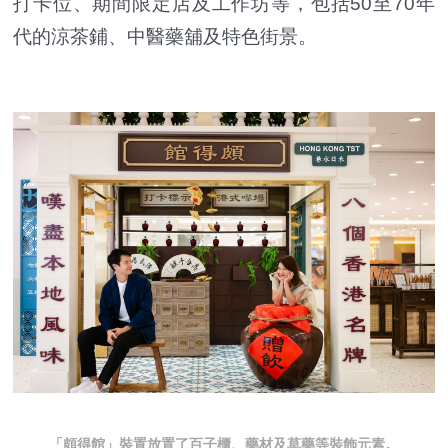
打卡位、期間限定店及工作坊等，包括50至70年
代的涼茶鋪、中醫藥舖及特色街景。
「頗得館」裝置放置了百子櫃、藥材及草藥等裝飾元素。