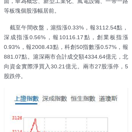
面，華為概念、新型工業化、風電設備、一带一路
等板塊個股漲幅居前。
截至午間收盤，滬指漲0.33%，報3112.54點，
深成指漲0.56%，報10116.17點，創業板指漲
0.93%，報2008.43點，科創50指數漲0.57%，報
881.07點。滬深兩市合計成交額4334.64億元，北
向資金實際淨買入30.21億元。兩市27股漲停，5
股跌停。