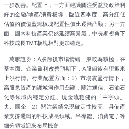
一步改善。配置上，一方面建議關注受益於政策利
好的金融/地產/消費板塊，臨近四季度，高分紅低
估值的價值藍籌板塊配置性價比逐漸凸顯；另一方
面，國內科技產業仍然延續高景氣，中長期視角下
科技成長TMT板塊相對更加確定。
萬聯證券：A股節後市場情緒一般較為積極，在
基本面、企業盈利改善預期下，A股節後有望迎來
上漲行情。行業配置方面：1）市場震盪行情下，
高股息資產的護城河作用凸顯，關注通信、石油石
化等領域內穩定分紅、現金流穩健的「中字頭」
央、國企。2）關注業績兌現確定性較高、具備產
業支撐邏輯的科技成長領域。半導體、消費電子等
細分領域迎來布局機會。