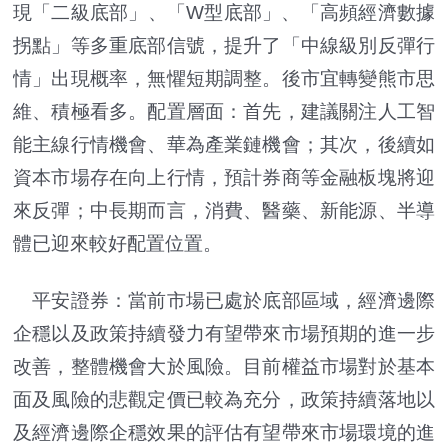
現「二級底部」、「W型底部」、「高頻經濟數據
拐點」等多重底部信號，提升了「中線級別反彈行
情」出現概率，無懼短期調整。後市宜轉變熊市思
維、積極看多。配置層面：首先，建議關注人工智
能主線行情機會、華為產業鏈機會；其次，後續如
資本市場存在向上行情，預計券商等金融板塊將迎
來反彈；中長期而言，消費、醫藥、新能源、半導
體已迎來較好配置位置。
平安證券：當前市場已處於底部區域，經濟邊際
企穩以及政策持續發力有望帶來市場預期的進一步
改善，整體機會大於風險。目前權益市場對於基本
面及風險的悲觀定價已較為充分，政策持續落地以
及經濟邊際企穩效果的評估有望帶來市場環境的進