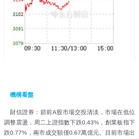
機構看盤
財信證券：節前A股市場交投清淡，市場在低位
調整震盪，周二上證指數下跌0.43%，創業板指下
跌0.77%，兩市成交額僅0.67萬億元。目前市場出