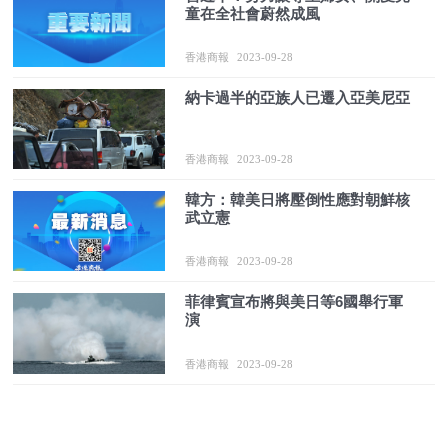
童在全社會蔚然成風
香港商報
2023-09-28
納卡過半的亞族人已遷入亞美尼亞
香港商報
2023-09-28
韓方：韓美日將壓倒性應對朝鮮核
武立憲
香港商報
2023-09-28
菲律賓宣布將與美日等6國舉行軍
演
香港商報
2023-09-28