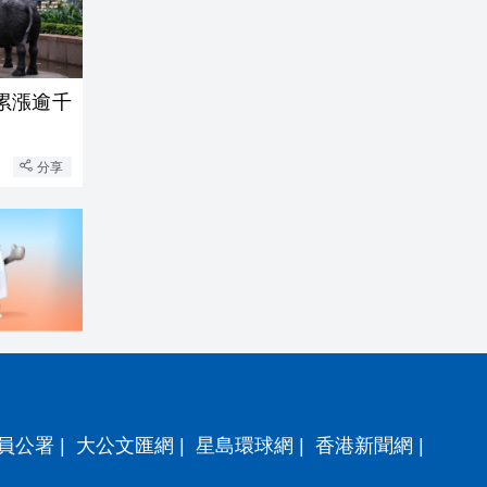
累漲逾千
分享
員公署
|
大公文匯網
|
星島環球網
|
香港新聞網
|