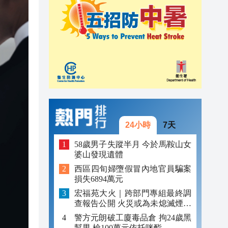
08:48
08:33
04:29
24小時
7天
58歲男子失蹤半月 今於馬鞍山女
婆山發現遺體
西區四旬婦墮假冒內地官員騙案
損失6894萬元
宏福苑大火｜跨部門專組最終調
查報告公開 火災或為未熄滅煙頭
引發
警方元朗破工廈毒品倉 拘24歲黑
幫男 檢100萬元依托咪酯