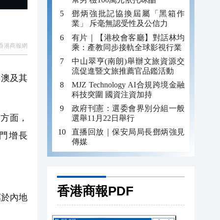
鄧炳強批記協換屆屬「黑箱作
業」 斥毫無認受性及公信力
有片｜【港校會客廳】對話林均
香港商報網
乘：產教同步接軌全球影視行業
中山翠亨(南朗)舉辦文旅資源交
流促進暨文旅推薦官品鑑活動
港澳及其
MJZ Technology AI合規跨境金融
科技突圍 國資注資加持
政府刊憲：選委會界別分組一般
澳方面，
選舉11月22日舉行
直播回放｜保安局局長鄧炳強見
澳門增長
傳媒
香港商報PDF
惠於內地