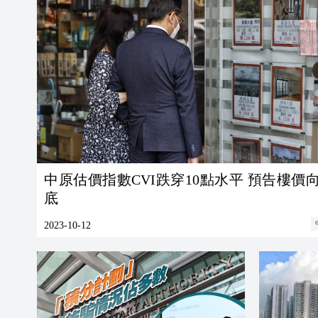
中原估價指數CVI跌穿10點水平 預告樓價
底
2023-10-12