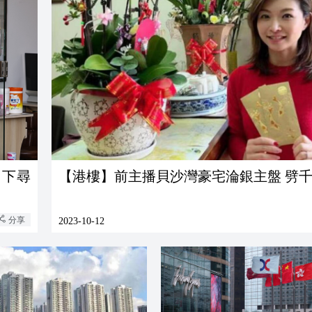
向下尋
【港樓】前主播貝沙灣豪宅淪銀主盤 劈
分享
2023-10-12