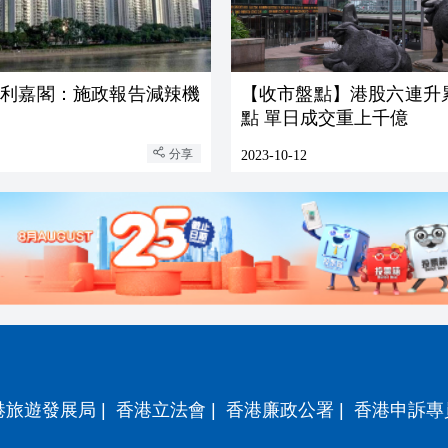
】利嘉閣：施政報告減辣機
【收市盤點】港股六連升
點 單日成交重上千億
分享
2023-10-12
港旅遊發展局
|
香港立法會
|
香港廉政公署
|
香港申訴專