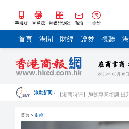
簡
手機版
客戶端
融媒體矩陣
郵箱
簡體
首頁
港聞
財經
證券
視聽
港
2026年 08月08
雲南火把節燃料桶意外傾倒 現場
【港商時評】加強專業培訓 提
滾動新聞：
蔡皋領取國際安徒生獎 系插畫
首頁
財經
>
1元投資8元跟投 資本乘數效應彰
港股七翻身後26000點阻力較大