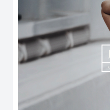
颱風「白海豚」強勢入東海
宏福苑大火｜殉職消防員何偉
有片｜拜仁2:1擊