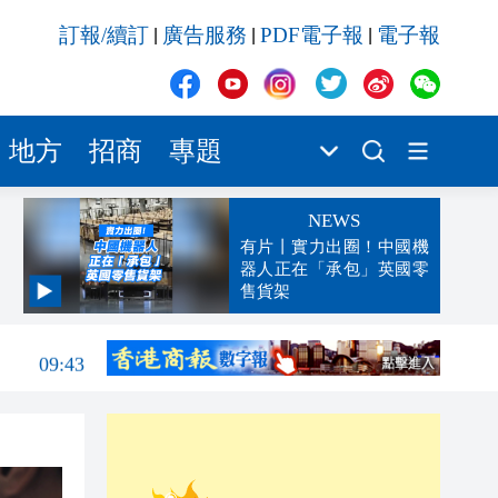
訂報/續訂
廣告服務
PDF電子報
電子報
|
|
|
地方
招商
專題
NEWS
有片丨實力出圈！中國機
器人正在「承包」英國零
售貨架
10:05
09:43
09:23
09:19
08:53