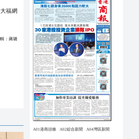
周大福網
輯：
蔣璐