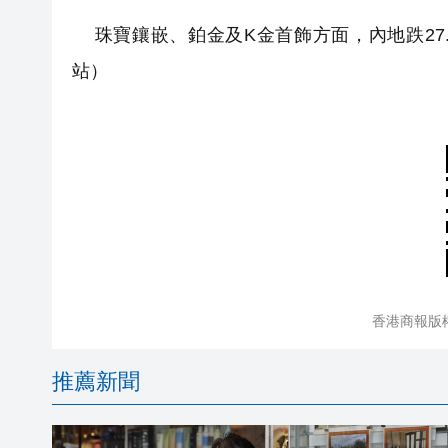
珠寶鑲嵌、鉑金及K金首飾方面，內地跌27.
站）
香港商報版
推薦新聞