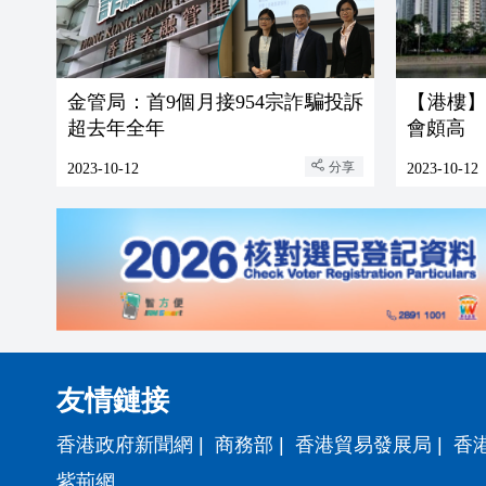
金管局：首9個月接954宗詐騙投訴
【港樓
超去年全年
會頗高
分享
2023-10-12
2023-10-12
友情鏈接
香港政府新聞網
|
商務部
|
香港貿易發展局
|
香
紫荊網