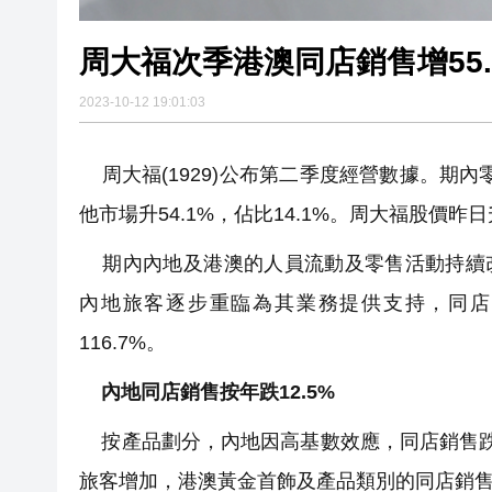
周大福次季港澳同店銷售增55.
2023-10-12 19:01:03
周大福(1929)公布第二季度經營數據。期內零
他市場升54.1%，佔比14.1%。周大福股價昨日升
期內內地及港澳的人員流動及零售活動持續改
內地旅客逐步重臨為其業務提供支持，同店銷
116.7%。
內地同店銷售按年跌12.5%
按產品劃分，內地因高基數效應，同店銷售跌9
旅客增加，港澳黃金首飾及產品類別的同店銷售?