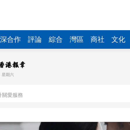
深合作
評論
綜合
灣區
商社
文化
日
星期六
16人灼傷
升關愛服務
獎項60年來首位中國畫家
顯 30家港投投資企業排隊IPO