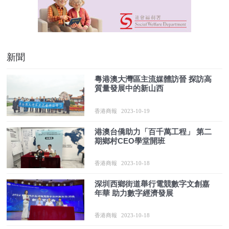
新聞
粵港澳大灣區主流媒體訪晉 探訪高
質量發展中的新山西
香港商報
2023-10-19
港澳台僑助力「百千萬工程」 第二
期鄉村CEO學堂開班
香港商報
2023-10-18
深圳西鄉街道舉行電競數字文創嘉
年華 助力數字經濟發展
香港商報
2023-10-18