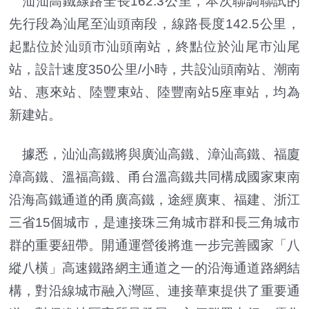
汕汕高鐵線路全長162.3公里，本次聯調聯試的
先行段為汕尾至汕頭南段，線路長度142.5公里，
起點位於汕頭市汕頭南站，終點位於汕尾市汕尾
站，設計速度350公里/小時，共設汕頭南站、潮南
站、惠來站、陸豐東站、陸豐南站5座車站，均為
新建站。
據悉，汕汕高鐵將與廣汕高鐵、漳汕高鐵、福廈
漳高鐵、溫福高鐵、甬台溫高鐵共同構成國家東南
沿海高鐵通道的甬廣高鐵，途經廣東、福建、浙江
三省15個城市，是連接珠三角城市群和長三角城市
群的重要紐帶。開通運營後將進一步完善國家「八
縱八橫」高速鐵路網主通道之一的沿海通道路網結
構，對沿線城市融入灣區、連接華東提供了重要通