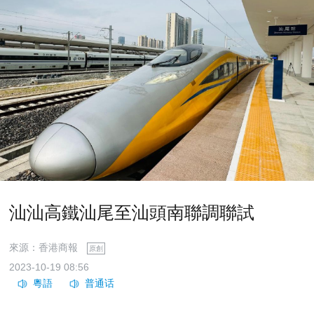
汕汕高鐵汕尾至汕頭南聯調聯試
來源：香港商報
原創
2023-10-19 08:56