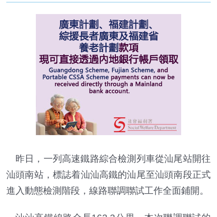
昨日，一列高速鐵路綜合檢測列車從汕尾站開往
汕頭南站，標誌着汕汕高鐵的汕尾至汕頭南段正式
進入動態檢測階段，線路聯調聯試工作全面鋪開。