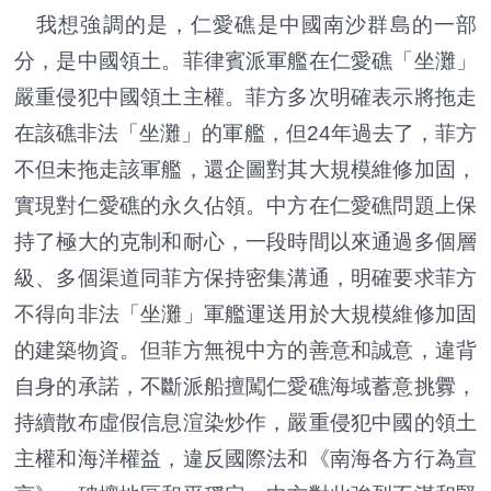
我想強調的是，仁愛礁是中國南沙群島的一部
分，是中國領土。菲律賓派軍艦在仁愛礁「坐灘」
嚴重侵犯中國領土主權。菲方多次明確表示將拖走
在該礁非法「坐灘」的軍艦，但24年過去了，菲方
不但未拖走該軍艦，還企圖對其大規模維修加固，
實現對仁愛礁的永久佔領。中方在仁愛礁問題上保
持了極大的克制和耐心，一段時間以來通過多個層
級、多個渠道同菲方保持密集溝通，明確要求菲方
不得向非法「坐灘」軍艦運送用於大規模維修加固
的建築物資。但菲方無視中方的善意和誠意，違背
自身的承諾，不斷派船擅闖仁愛礁海域蓄意挑釁，
持續散布虛假信息渲染炒作，嚴重侵犯中國的領土
主權和海洋權益，違反國際法和《南海各方行為宣