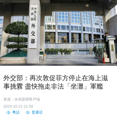
外交部：再次敦促菲方停止在海上滋
事挑釁 盡快拖走非法「坐灘」軍艦
來源：央視新聞客戶端
2023-10-22 21:58