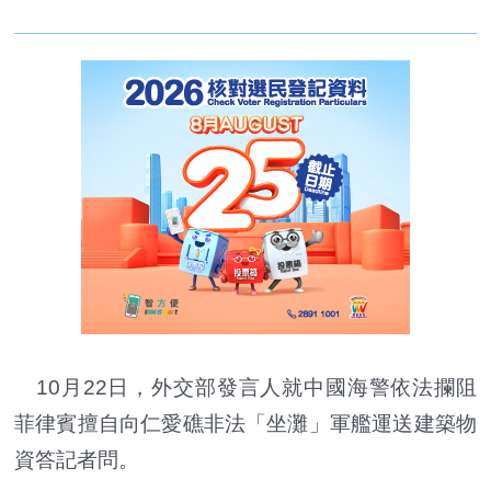
10月22日，外交部發言人就中國海警依法攔阻
菲律賓擅自向仁愛礁非法「坐灘」軍艦運送建築物
資答記者問。