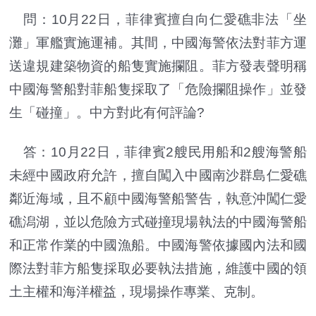
問：10月22日，菲律賓擅自向仁愛礁非法「坐
灘」軍艦實施運補。其間，中國海警依法對菲方運
送違規建築物資的船隻實施攔阻。菲方發表聲明稱
中國海警船對菲船隻採取了「危險攔阻操作」並發
生「碰撞」。中方對此有何評論?
答：10月22日，菲律賓2艘民用船和2艘海警船
未經中國政府允許，擅自闖入中國南沙群島仁愛礁
鄰近海域，且不顧中國海警船警告，執意沖闖仁愛
礁潟湖，並以危險方式碰撞現場執法的中國海警船
和正常作業的中國漁船。中國海警依據國內法和國
際法對菲方船隻採取必要執法措施，維護中國的領
土主權和海洋權益，現場操作專業、克制。