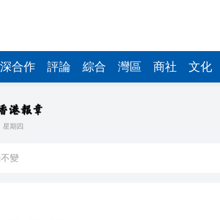
深合作
評論
綜合
灣區
商社
文化
日
星期四
場不變
奇蹟 科技美術雙館比鄰，聯手提升城市文化魅力
件 食環署勒令關閉報警處理
嚴懲發表叛國言論的「爆料者」
點