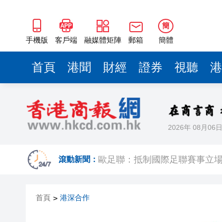
簡
手機版
客戶端
融媒體矩陣
郵箱
簡體
首頁
港聞
財經
證券
視聽
港
2026年 08月06
歐足聯：抵制國際足聯賽事立
相約深圳，見證
滾動新聞：
跑馬地私人泳池救生員涉用假證
首頁
港深合作
>
特朗普否認美國彈藥短缺 稱將
美股觀望非農數據 道指跌逾百