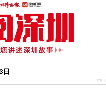
正遇晚高峰 情況危急 鐵騎交警一路開道護送
危駕被捕
飲食正在毀掉很多老人的晚年健康
3日
來源：