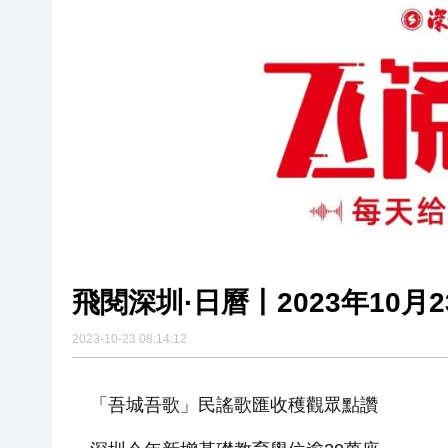
有片丨孕婦羊水破裂即將臨盆 
東涌巴士撞電單車 巴士司機涉
有片丨清淡不等於吃素！ 清淡
飛閱深圳·日曆丨2023年10月2
2023-10-23 08:14:12
「吾城吾歌」民謠歌匯收穫觀眾點讚