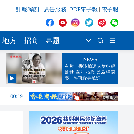
訂報/續訂
廣告服務
PDF電子報
電子報
|
|
|
地方
招商
專題
NEWS
有片丨香港填詞人黎彼得
離世 享年76歲 曾為張國
榮、許冠傑等填詞
00:19
00:07
23:38
23:35
23:17