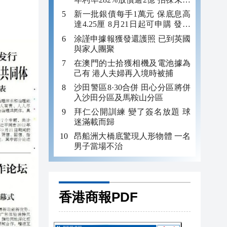
年追數
新一批銀債每手1萬元 保底息高
達4.25厘 8月21日起可申購 發行
金額最多550億
涂謹申據報獲發還護照 已到英國
與家人團聚
在澳門的士拾獲相機及電池據為
己有 港人夫婦再入境時被捕
沙田警區8·30合併 田心分區將併
入沙田分區及馬鞍山分區
拜仁公開訓練 變了簽名放題 球
迷滿載而歸
昂船洲大橋底驚現人形物體 一名
男子當場不治
香港商報PDF