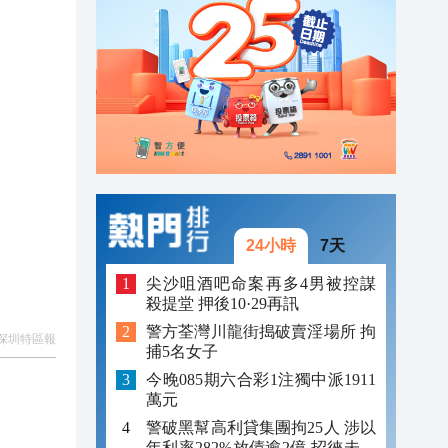
23:12
23:12
23:00
24小時
7天
尖沙咀酒吧命案再多4男被控謀
殺提堂 押後10·29再訊
警方荃灣川龍街搗破賣淫場所 拘
深圳特區報
捕5名女子
今晚085期六合彩1注獨中派1911
萬元
警破黑幫高利貸集團拘25人 涉以
年利率282%放債逾2億 招徠未成