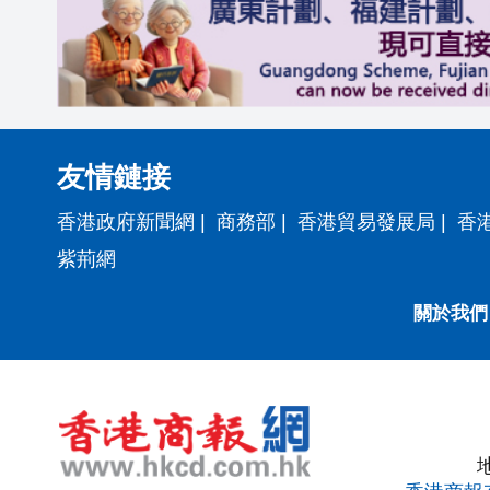
友情鏈接
香港政府新聞網
|
商務部
|
香港貿易發展局
|
香
紫荊網
關於我們