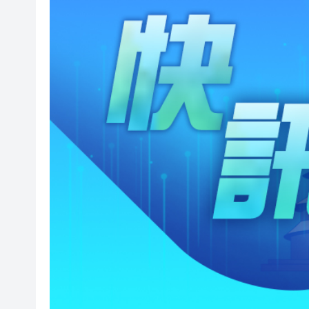
白宮宴會廳改造再遇阻 特朗
陝西柞水泥石流災害失聯人員找
港區婦聯代表聯誼會 x 騰訊雲Wor