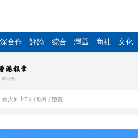
深合作
評論
綜合
灣區
商社
文化
日
星期六
創新高
 黃大仙上邨四旬男子墮斃
體育節、體育消費季系列活動啟動
預警信號已生效
 OpenAI暫停Astra部分研發工作