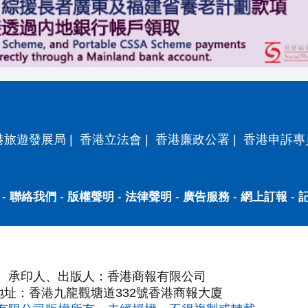
港旅遊發展局
|
香港立法會
|
香港廉政公署
|
香港申訴專
-
聯絡我們
-
版權聲明
-
法律聲明
-
廣告服務
-
網上訂報
-
承印人、出版人：香港商報有限公司
地址：香港九龍觀塘道332號香港商報大廈