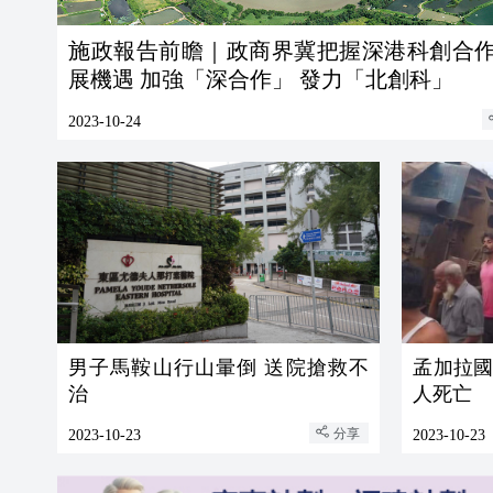
施政報告前瞻｜政商界冀把握深港科創合
展機遇 加強「深合作」 發力「北創科」
2023-10-24
男子馬鞍山行山暈倒 送院搶救不
孟加拉國
治
人死亡
分享
2023-10-23
2023-10-23