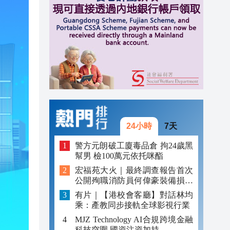
14:55
14:48
14:26
24小時
7天
警方元朗破工廈毒品倉 拘24歲黑
幫男 檢100萬元依托咪酯
宏福苑大火｜最終調查報告首次
公開殉職消防員何偉豪裝備損毀
照片
有片｜【港校會客廳】對話林均
乘：產教同步接軌全球影視行業
MJZ Technology AI合規跨境金融
科技突圍 國資注資加持