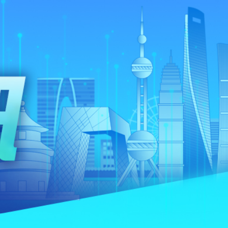
普斥裁決「不公」
到 共3人遇難
kBuddy AI分享會舉行