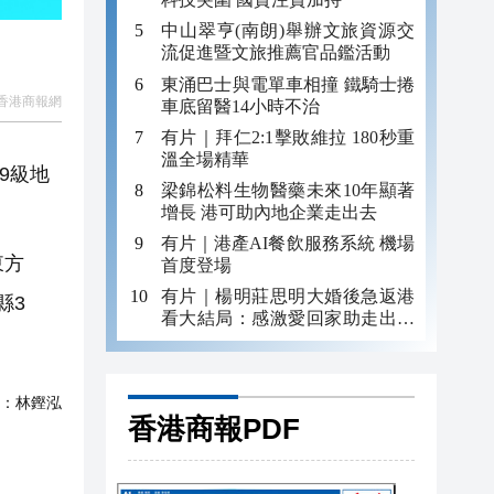
中山翠亨(南朗)舉辦文旅資源交
流促進暨文旅推薦官品鑑活動
東涌巴士與電單車相撞 鐵騎士捲
香港商報網
車底留醫14小時不治
有片｜拜仁2:1擊敗維拉 180秒重
溫全場精華
.9級地
梁錦松料生物醫藥未來10年顯著
增長 港可助內地企業走出去
有片｜港產AI餐飲服務系統 機場
東方
首度登場
有片｜楊明莊思明大婚後急返港
縣3
看大結局：感激愛回家助走出低
谷 不捨大家庭
：
林鏗泓
香港商報PDF