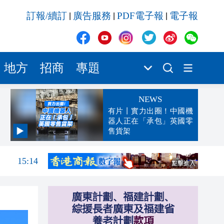
訂報/續訂
廣告服務
PDF電子報
電子報
|
|
|
地方
招商
專題
NEWS
有片丨實力出圈！中國機
器人正在「承包」英國零
售貨架
15:22
15:14
15:10
15:01
14:59