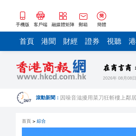
簡
手機版
客戶端
融媒體矩陣
郵箱
簡體
首頁
港聞
財經
證券
視聽
港
2026年 08月08
日本2027財年防衛預算申請額
因噪音滋擾用菜刀狂斬樓上鄰居
滾動新聞：
2026年全民健身日暨廣州市
首頁
綜合
>
熱到預警升級！深圳高溫橙色
下一代AI模型能力逼近「危險邊界」