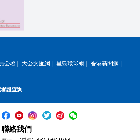
員公署
|
大公文匯網
|
星島環球網
|
香港新聞網
|
記者證查詢
聯絡我們
電話：（香港）852-2564 0768