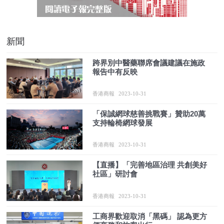
新聞
跨界別中醫藥聯席會議建議在施政
報告中有反映
香港商報
2023-10-31
「保誠網球慈善挑戰賽」贊助20萬
支持輪椅網球發展
香港商報
2023-10-31
【直播】「完善地區治理 共創美好
社區」研討會
香港商報
2023-10-31
工商界歡迎取消「黑碼」 認為更方