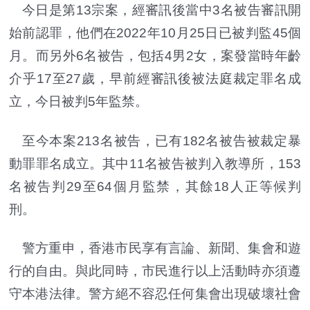
今日是第13宗案，經審訊後當中3名被告審訊開
始前認罪，他們在2022年10月25日已被判監45個
月。而另外6名被告，包括4男2女，案發當時年齡
介乎17至27歲，早前經審訊後被法庭裁定罪名成
立，今日被判5年監禁。
至今本案213名被告，已有182名被告被裁定暴
動罪罪名成立。其中11名被告被判入教導所，153
名被告判29至64個月監禁，其餘18人正等候判
刑。
警方重申，香港市民享有言論、新聞、集會和遊
行的自由。與此同時，市民進行以上活動時亦須遵
守本港法律。警方絕不容忍任何集會出現破壞社會