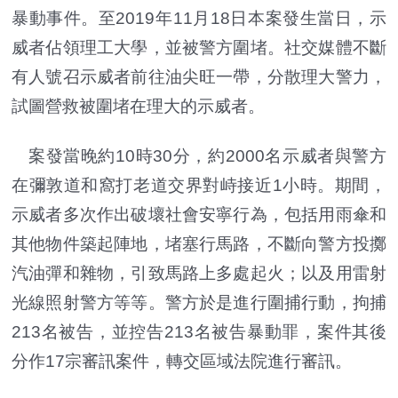
暴動事件。至2019年11月18日本案發生當日，示
威者佔領理工大學，並被警方圍堵。社交媒體不斷
有人號召示威者前往油尖旺一帶，分散理大警力，
試圖營救被圍堵在理大的示威者。
案發當晚約10時30分，約2000名示威者與警方
在彌敦道和窩打老道交界對峙接近1小時。期間，
示威者多次作出破壞社會安寧行為，包括用雨傘和
其他物件築起陣地，堵塞行馬路，不斷向警方投擲
汽油彈和雜物，引致馬路上多處起火；以及用雷射
光線照射警方等等。警方於是進行圍捕行動，拘捕
213名被告，並控告213名被告暴動罪，案件其後
分作17宗審訊案件，轉交區域法院進行審訊。