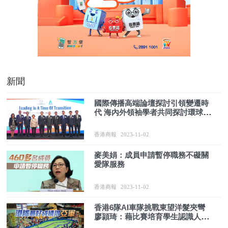
新聞
國際傳播高端論壇探討引領變遷時
代 海內外領袖學者共同探討環球新
視野
香港商報
2023-11-02
麥美娟：成員申請暫停職務不礙關
愛隊服務
香港商報
2023-11-02
香港6隊AI車隊挑戰東望洋髮夾彎
廖頴琦：藉比賽培育學生認識人工
智能