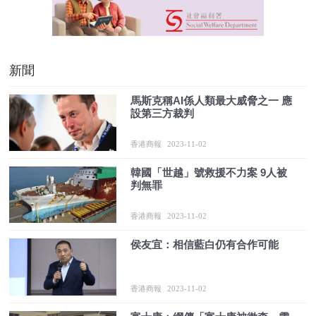
新聞
馬斯克稱AI係人類最大威脅之一 應
設第三方裁判
香港商報
2023-11-02
韓國「世越」號救援不力案 9人被
判無罪
香港商報
2023-11-02
侯友宜：相信藍白仍有合作可能
香港商報
2023-11-02