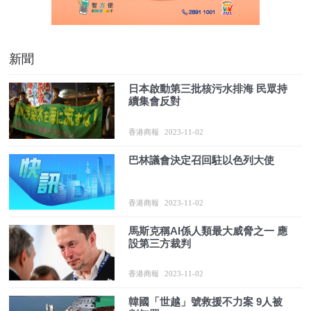
新聞
日本啟動第三批核污水排海 民眾持
續集會反對
香港商報
2023-11-02
巴林議會決定召回駐以色列大使
香港商報
2023-11-02
馬斯克稱AI係人類最大威脅之一 應
設第三方裁判
香港商報
2023-11-02
韓國「世越」號救援不力案 9人被