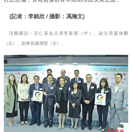
(記者：李銘欣 / 攝影：馮瀚文)
頂圖圖説：百仁基金主席李家傑（中）、副主席廖偉麟
（左）、副會長嚴偉賢（右）。