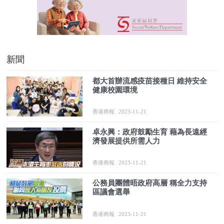
新聞
都大首辦流感疫苗接種日 維持安全
健康校園環境
香港商報
2023-11-21
卓永興：政府鼓勵生育 藉為長遠經
濟發展提供所需人力
香港商報
2023-11-21
公務員團體晤政府高層 稱全力支持
區議會選舉
香港商報
2023-11-21