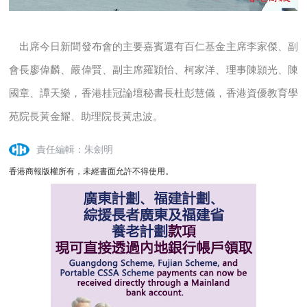
出席今日新聞發布會的主要嘉賓還有百仁基金主席李家傑、副
會長廖偉麟、嚴偉賢、副主席羅穎怡、柯家洋、理事陳頴光、陳
國章、譚天樂，香港桂冠論壇秘書長杜彭慧儀，香港資優教育學
苑院長黃金耀、助理院長黃忠波。
責任編輯：朱劍明
香港商報版權所有，未經書面允許不得使用。