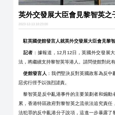
英外交發展大臣會見黎智英之
2023-12-13 10:23:00
駐英國使館發言人就英外交發展大臣會見黎
記者
：據報道，12月12日，英國外交發
法，將繼續支持黎智英等港人。請問使館對此有
使館發言人
：我們堅決反對英國政客為反中
惡劣行徑予以強烈譴責。
黎智英是反中亂港事件的主要策劃者和煽動者
累，香港特區政府對黎智英之流依法追究責任
法犯罪的反中亂港分子說項，這進一步暴露了