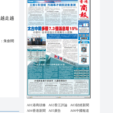
越走越
：
朱劍明