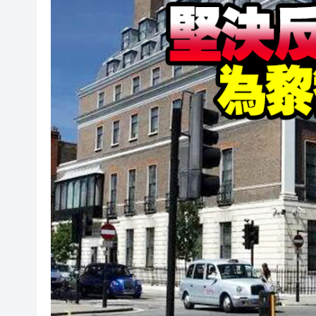
港產AI餐飲服務系統 機場首度
港區人大代表團考察安徽蕪湖 
從批評鮑威爾到頻繁致電沃什 