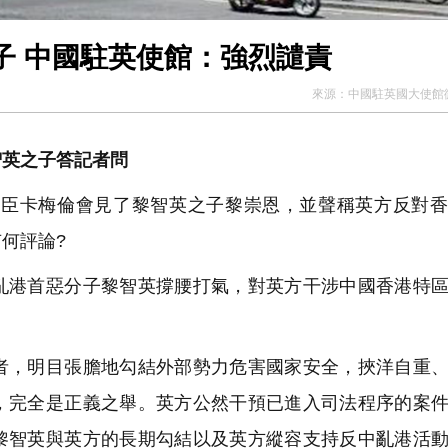
子 中國駐英使館：強烈譴責
來源：
中國駐英國大使館
智英之子答記者問
展大臣卡梅倫會見了黎智英之子黎崇恩，並聲稱英方反對
何評論?
亂港首惡分子黎智英撐腰打氣，對英方干涉中國香港特
，明目張膽地勾結外部勢力危害國家安全，挾洋自重、
，完全是正義之舉。英方公然干預已進入司法程序的案
黎智英與英方的長期勾結以及英方縱容支持反中亂港活