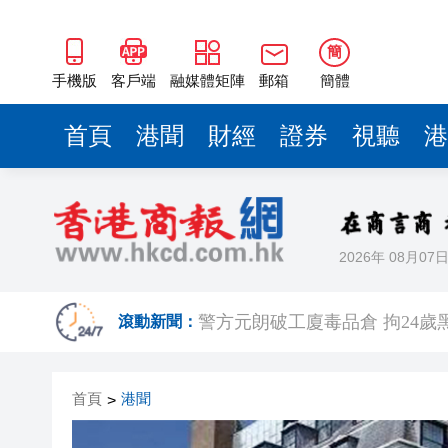
簡
手機版
客戶端
融媒體矩陣
郵箱
簡體
首頁
港聞
財經
證券
視聽
港
2026年 08月07
有片丨港產AI餐飲服務系統 機
警方元朗破工廈毒品倉 拘24歲黑
滾動新聞：
市場料美聯儲年底前加息概率超
首頁
港聞
>
相約深圳 見證奇蹟 | 科技坐
無人駕駛駛入嶺南水鄉 19國青