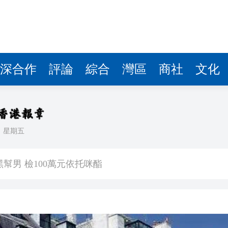
深合作
評論
綜合
灣區
商社
文化
日
星期五
場首度登場 旅客讚方便精準
幫男 檢100萬元依托咪酯
80%
進車廂，公交開成了深圳創新「流動名片」
年點讚南沙加速度