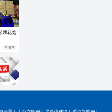
噸煙花炮
分享
員公署
|
大公文匯網
|
星島環球網
|
香港新聞網
|