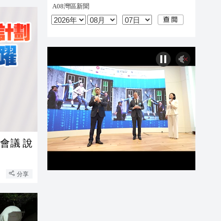
會議 說
分享