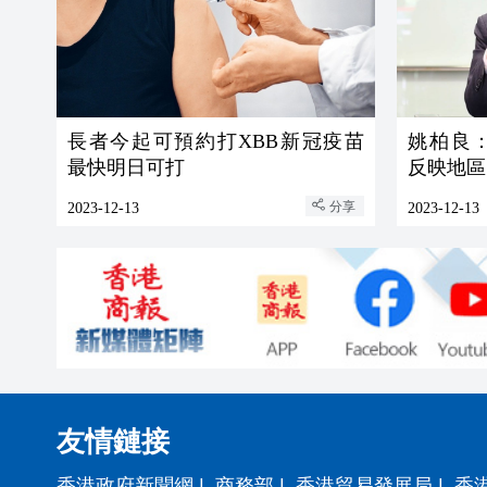
長者今起可預約打XBB新冠疫苗
姚柏良
最快明日可打
反映地區
分享
2023-12-13
2023-12-13
友情鏈接
香港政府新聞網
|
商務部
|
香港貿易發展局
|
香