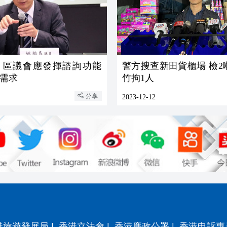
：區議會應發揮諮詢功能
警方搜查新田貨櫃場 檢2
需求
竹拘1人
分享
2023-12-12
港旅遊發展局
|
香港立法會
|
香港廉政公署
|
香港申訴專