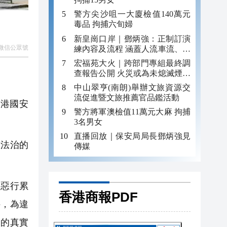
警方尖沙咀一大廈檢值140萬元
毒品 拘捕六旬婦
新皇崗口岸｜鄧炳強：正制訂演
微信公眾號
練內容及流程 涵蓋人流車流、緊
急應變等
宏福苑大火｜跨部門專組最終調
查報告公開 火災或為未熄滅煙頭
引發
中山翠亨(南朗)舉辦文旅資源交
流促進暨文旅推薦官品鑑活動
香港國安
警方將軍澳檢值11萬元大麻 拘捕
3名男女
直播回放｜保安局局長鄧炳強見
區法治的
傳媒
惡行累
香港商報PDF
件，為違
動的真實