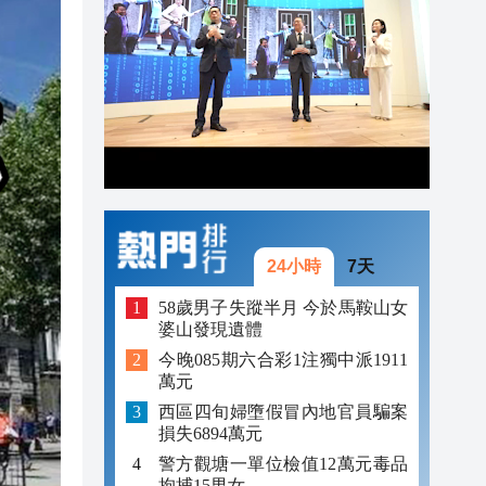
19:44
19:38
19:25
24小時
7天
58歲男子失蹤半月 今於馬鞍山女
婆山發現遺體
今晚085期六合彩1注獨中派1911
萬元
西區四旬婦墮假冒內地官員騙案
損失6894萬元
警方觀塘一單位檢值12萬元毒品
拘捕15男女