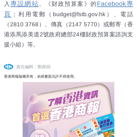
專設網站
Facebook專
入
、《財政預算案》的
頁
；利用電郵（budget@fstb.gov.hk）、電話
（2810 3768）、傳真（2147 5770）或郵寄（香
港添馬添美道2號政府總部24樓財政預算案諮詢支
援小組）等。
責任編輯：鄭嬋娟
香港商報版權所有，未經書面允許不得使用。