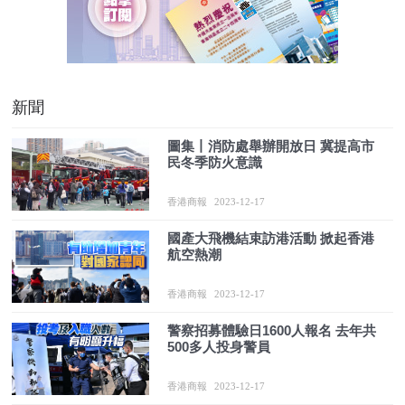
新聞
圖集丨消防處舉辦開放日 冀提高市
民冬季防火意識
香港商報
2023-12-17
國產大飛機結束訪港活動 掀起香港
航空熱潮
香港商報
2023-12-17
警察招募體驗日1600人報名 去年共
500多人投身警員
香港商報
2023-12-17