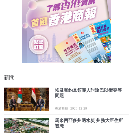
新聞
埃及和約旦領導人討論巴以衝突等
問題
香港商報
2023-12-28
馬來西亞多州遇水災 州務大臣住所
被淹