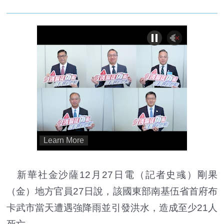
新華社金沙薩12月27日電（記者史彧）剛果
（金）地方官員27日說，該國東部南基伍省首府布
卡武市當天遭遇強降雨並引發洪水，造成至少21人