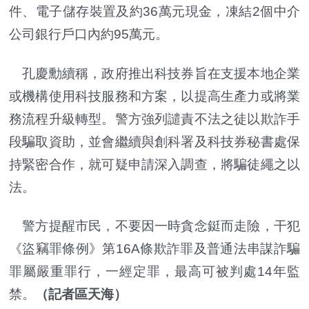
件、電子儲存裝置及約36萬元現金，凍結2個中介
公司銀行戶口內約95萬元。
孔慶勳續稱，政府推出科技券旨在支援本地企業
或機構使用科技服務和方案，以提高生產力或將業
務流程升級轉型。警方強列譴責不法之徒以欺詐手
段騙取資助，並會繼續與創科署及科技券秘書處保
持緊密合作，就可疑申請深入調查，將騙徒繩之以
法。
警方提醒市民，不要因一時貪念鋌而走險，干犯
《盜竊罪條例》第16A條欺詐罪及普通法串謀詐騙
罪屬嚴重罪行，一經定罪，最高可被判處14年監
禁。
（記者區天海）