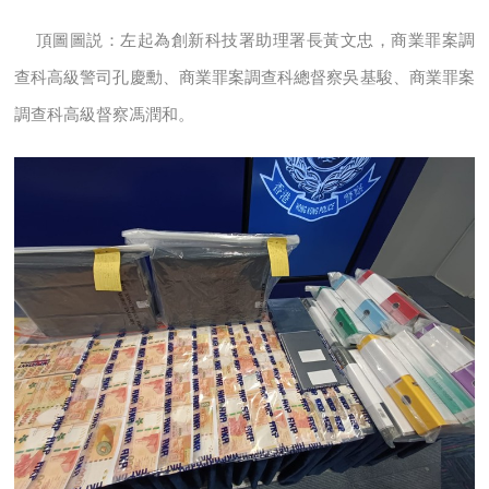
頂圖圖説：左起為創新科技署助理署長黃文忠，商業罪案調
查科高級警司孔慶勳、商業罪案調查科總督察吳基駿、商業罪案
調查科高級督察馮潤和。