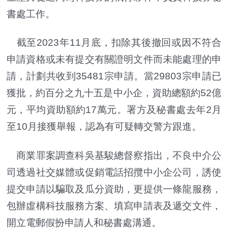
書處工作。
截至2023年11月底，扣除其後撤回或因不符合
申請資格或未有提交有關證明文件而未能處理的申
請，計劃共收到35481宗申請。當29803宗申請已
獲批，約百分之九十五是中小企，資助總額約52億
元，平均資助額約17萬元。署方及秘書處去年2月
至10月接獲舉報，認為有可疑轉交警方跟進。
商業罪案調查科吳基駿總督察指出，不良中介公
司透過社交媒體或促銷電話招攬中小企公司，誘使
提交申請以騙取及瓜分資助，更提供一條龍服務，
包辦虛構科技服務方案、填寫申請表及遞交文件，
開立電郵假扮申請人和秘書處溝通。