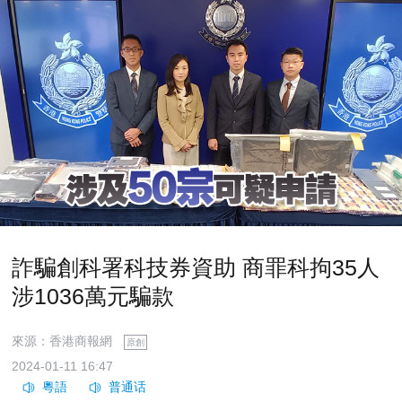
詐騙創科署科技券資助 商罪科拘35人
涉1036萬元騙款
來源：香港商報網
原創
2024-01-11 16:47