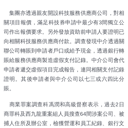
集團亦透過親友開設科技服務供應商公司，對相
關項目報價，滿足科技券申請中最少有3間獨立公
司作出報價要求。另外發放資助前申請人要證明已
向相關科技服務供應商付款。調查發現中介透過關
聯公司轉賬到申請者戶口或給予現金，透過銀行轉
賬給服務供應商製造虛假支付記錄。中介公司會代
申請者遞交虛假項目完成報告，連同相關支付記錄
證明。其後申請者與中介公司以七三或六四比分
賬。
商業罪案調查科馮潤和高級督察表示，過去2日
商罪科及西九龍重案組人員搜查64間涉案公司、被
捕人住所及辦公室，檢獲營運和員工紀錄、銀行文