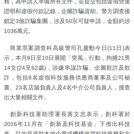
務，為申請人準備所有文件，並提交包括虛假營運
證明和虛假付款記錄，企圖詐騙資助。警方調查後
鎖定3個詐騙集團，涉及50宗可疑申請，金額約涉
1036萬元。
商業罪案調查科高級警司孔慶勳今日(11日)表
示，本月9日至10日展開「突風」行動，拘捕21男
14女(24至62歲)，涉嫌串謀詐騙、企圖欺詐及欺
詐，包括8名虛假科技服務供應商董事及公司秘
書、23名店舖負責人及4名中介公司負責人，搜查
出大量相關文件。
創新科技署助理署長黃文忠表示，創科署於
2016年11月在「創新及科技基金」下推出科技
券，目的是資助本地企業或機構使用科技服務和方