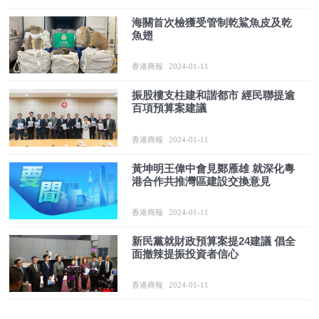
海關首次檢獲受管制乾鯊魚皮及乾
魚翅
香港商報
2024-01-11
振股樓支柱建和諧都市 經民聯提逾
百項預算案建議
香港商報
2024-01-11
黃坤明王偉中會見鄭雁雄 就深化粵
港合作共推灣區建設交換意見
香港商報
2024-01-11
新民黨就財政預算案提24建議 倡全
面撤辣提振投資者信心
香港商報
2024-01-11