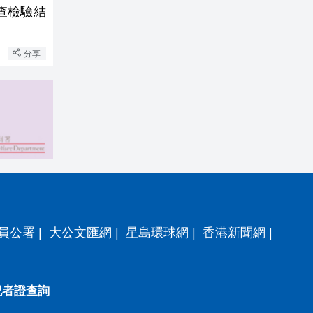
查檢驗結
分享
員公署
|
大公文匯網
|
星島環球網
|
香港新聞網
|
記者證查詢