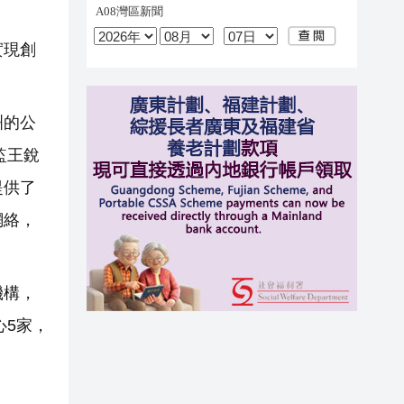
實現創
。
洲的公
監王銳
提供了
網絡，
機構，
心5家，