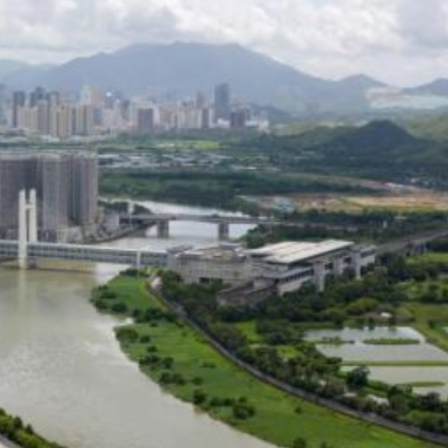
查報告公開 火災或為未熄滅煙頭引發
長赫格塞思
劃遷至新大樓
彈，可攜帶核彈頭