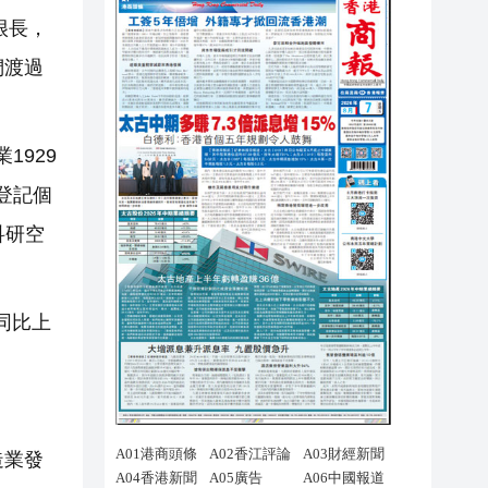
很長，
們渡過
1929
新登記個
科研空
同比上
造業發