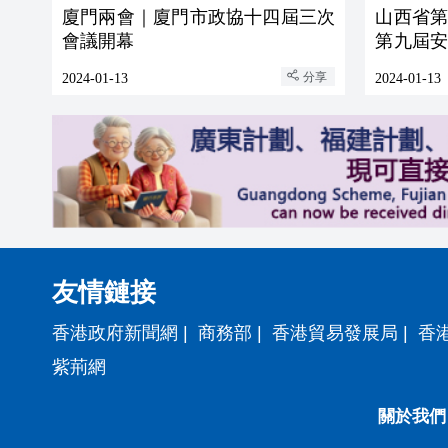
廈門兩會｜廈門市政協十四屆三次
山西省
會議開幕
第九屆
節在太原
分享
2024-01-13
2024-01-13
友情鏈接
香港政府新聞網
|
商務部
|
香港貿易發展局
|
香
紫荊網
關於我們