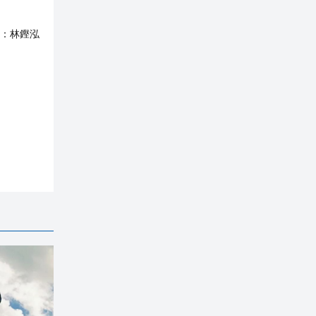
：
林鏗泓