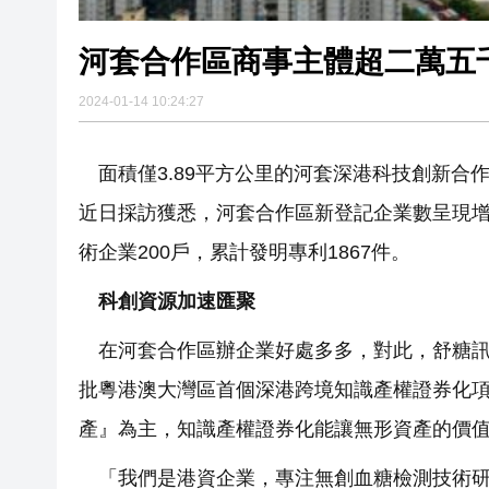
河套合作區商事主體超二萬五
2024-01-14 10:24:27
面積僅3.89平方公里的河套深港科技創新
近日採訪獲悉，河套合作區新登記企業數呈現增長
術企業200戶，累計發明專利1867件。
科創資源加速匯聚
在河套合作區辦企業好處多多，對此，舒糖訊
批粵港澳大灣區首個深港跨境知識產權證券化項
產』為主，知識產權證券化能讓無形資產的價
「我們是港資企業，專注無創血糖檢測技術