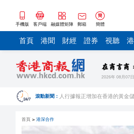
簡
手機版
客戶端
融媒體矩陣
郵箱
簡體
首頁
港聞
財經
證券
視聽
港
2026年 08月07
A股多家光伏龍頭回應「美國加
滾動新聞：
人行據報正增加在香港的黃金儲
中國7月以美元計價出口同比增長2
首頁
港深合作
>
有片丨SpaceX火箭殘骸撞上月