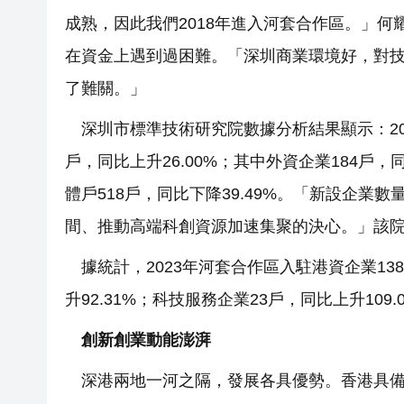
成熟，因此我們2018年進入河套合作區。」
在資金上遇到過困難。「深圳商業環境好，對
了難關。」
深圳市標準技術研究院數據分析結果顯示：202
戶，同比上升26.00%；其中外資企業184戶
體戶518戶，同比下降39.49%。「新設企
間、推動高端科創資源加速集聚的決心。」該
據統計，2023年河套合作區入駐港資企業13
升92.31%；科技服務企業23戶，同比上升109.
創新創業動能澎湃
深港兩地一河之隔，發展各具優勢。香港具