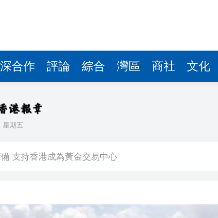
深合作
評論
綜合
灣區
商社
文化
日
星期五
徵關稅」
備 支持香港成為黃金交易中心
3.9%
球 威力相當於數噸TNT炸藥爆炸