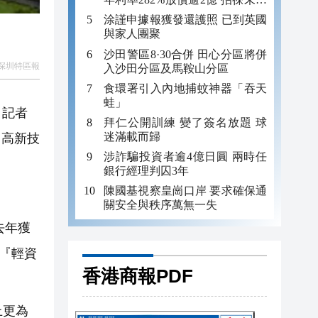
年追數
涂謹申據報獲發還護照 已到英國
與家人團聚
沙田警區8·30合併 田心分區將併
深圳特區報
入沙田分區及馬鞍山分區
食環署引入內地捕蚊神器「吞天
蛙」
。記者
拜仁公開訓練 變了簽名放題 球
迷滿載而歸
；高新技
涉詐騙投資者逾4億日圓 兩時任
銀行經理判囚3年
陳國基視察皇崗口岸 要求確保通
關安全與秩序萬無一失
去年獲
『輕資
香港商報PDF
上更為