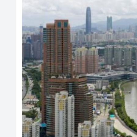
宏福苑大火｜跨部門專組最終調
美國總統特朗普稱繼續支持防
滙豐據報出售東京總部大樓 計
印度宣布成功試射中程彈道導