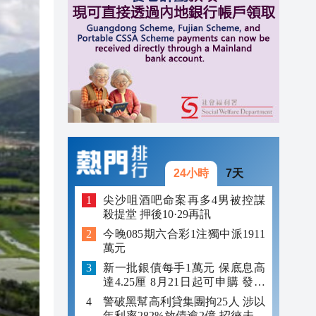
10:33
10:20
10:17
10:13
24小時
7天
尖沙咀酒吧命案再多4男被控謀
殺提堂 押後10·29再訊
今晚085期六合彩1注獨中派1911
萬元
新一批銀債每手1萬元 保底息高
達4.25厘 8月21日起可申購 發行
金額最多550億
警破黑幫高利貸集團拘25人 涉以
年利率282%放債逾2億 招徠未成