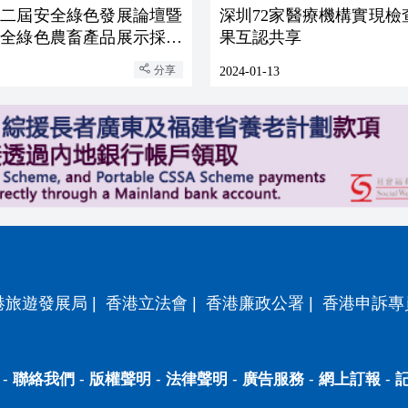
第二屆安全綠色發展論壇暨
深圳72家醫療機構實現檢
安全綠色農畜產品展示採購
果互認共享
舉辦
分享
2024-01-13
港旅遊發展局
|
香港立法會
|
香港廉政公署
|
香港申訴專
-
聯絡我們
-
版權聲明
-
法律聲明
-
廣告服務
-
網上訂報
-