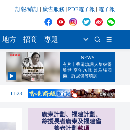
訂報/續訂
廣告服務
PDF電子報
電子報
|
|
|
地方
招商
專題
NEWS
有片丨香港填詞人黎彼得
離世 享年76歲 曾為張國
榮、許冠傑等填詞
11:30
11:23
11:04
10:50