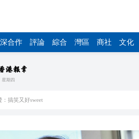
深合作
評論
綜合
灣區
商社
文化
日
星期四
搞笑又好sweet
堂 押後10·29再訊
勞？嶺南大學研究揭示人機協作的「交接難題」
本名謝家梅 二十餘年骨肉分離終迎司法進程