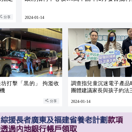
分享
2024-01-14
桂坊打擊「黒的」 拘濫收
調查指兒童沉迷電子產品
機
團體建議家長與孩子約法
分享
2024-01-14