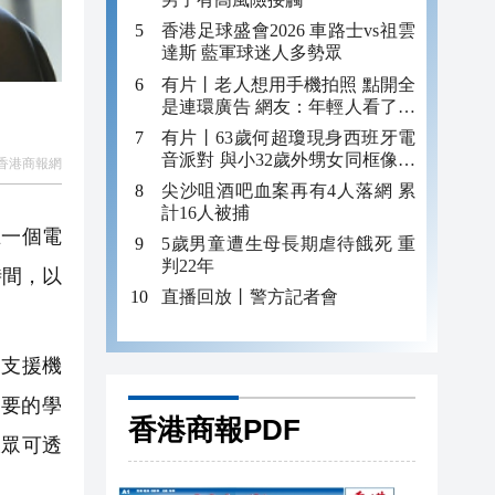
香港足球盛會2026 車路士vs祖雲
達斯 藍軍球迷人多勢眾
有片丨老人想用手機拍照 點開全
是連環廣告 網友：年輕人看了都
迷糊 何況老年人
有片丨63歲何超瓊現身西班牙電
音派對 與小32歲外甥女同框像姐
香港商報網
妹
尖沙咀酒吧血案再有4人落網 累
計16人被捕
在一個電
5歲男童遭生母長期虐待餓死 重
判22年
時間，以
直播回放丨警方記者會
個支援機
要的學
香港商報PDF
大眾可透