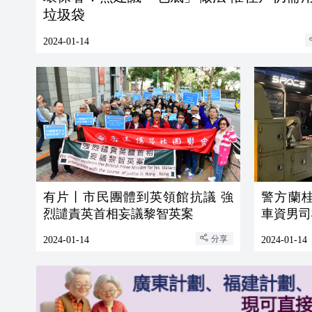
垃圾袋
2024-01-14
有片丨市民團體到英領館抗議 強
警方蘭
烈譴責英首相妄議黎智英案
車資男司
分享
2024-01-14
2024-01-14