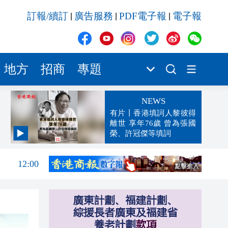
訂報/續訂
廣告服務
PDF電子報
電子報
|
|
|
地方
招商
專題
NEWS
有片丨香港填詞人黎彼得
離世 享年76歲 曾為張國
榮、許冠傑等填詞
12:05
12:00
11:53
11:45
11:35