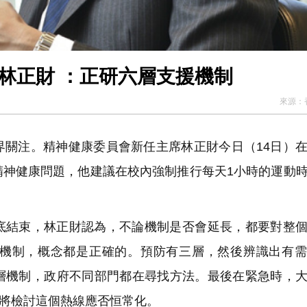
林正財 ：正研六層支援機制
來源：
界關注。精神健康委員會新任主席林正財今日（14日）
精神健康問題，他建議在校內強制推行每天1小時的運動
底結束，林正財認為，不論機制是否會延長，都要對整
機制，概念都是正確的。預防有三層，然後辨識出有需
層機制，政府不同部門都在尋找方法。最後在緊急時，
，將檢討這個熱線應否恒常化。