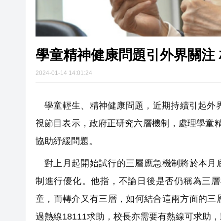
學童精神健康問題引外界關注 
2024-01-14 14:01:24
學童輕生、精神健康問題，近期持續引起外
視節目表示，政府正研究六層機制，處理學童
協助紓緩問題。
對上月起開始試行的三層應急機制將於本月
制進行優化。他指，不論日後是否仍稱為三層
童，而轉介又有三層，如何結合這兩方面的三
過熱線18111求助，校長亦需要有熱線可求助