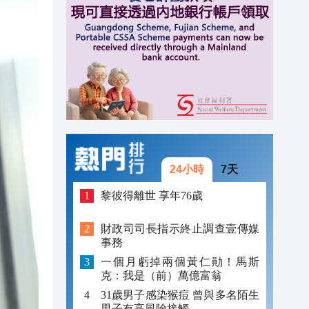
11:21
11:10
11:07
24小時
7天
黎彼得離世 享年76歲
財政司司長指示終止調查壹傳媒
事務
一個月虧掉兩個黃仁勛！馬斯
克：我是（前）萬億富翁
31歲男子感染猴痘 曾與多名陌生
男子有高風險接觸