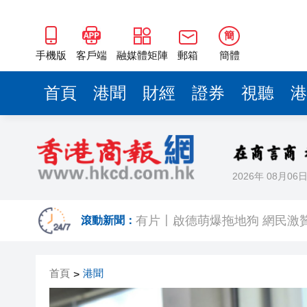
簡
手機版
客戶端
融媒體矩陣
郵箱
簡體
首頁
港聞
財經
證券
視聽
港
2026年 08月06
星展第二季純利升9% 創新高
有片〡啟德萌爆拖地狗 網民激贊：
滾動新聞：
尖沙咀酒吧命案再多4男被控謀殺提
首頁
港聞
>
AI幫得越多，人為何反而更疲
有片丨被拐當事人披露「梅姨」