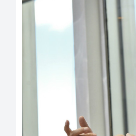
周杰倫方回應私生子傳聞：刻
在澳門的士拾獲相機及電池據為
有片｜油麻地私家車突後退釀3