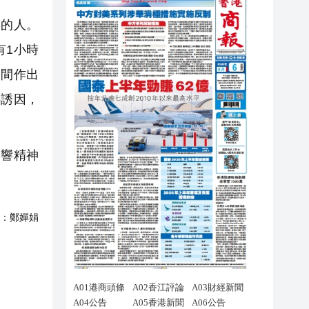
題的人。
有1小時
空間作出
供誘因，
影響精神
：
鄭嬋娟