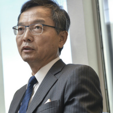
意影射、譁眾取寵
己有 港人夫婦再入境時被捕
車串燒 司機不顧而去開車逃去