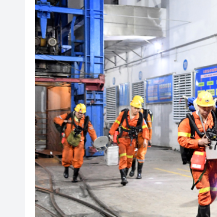
宏福苑大火｜最终調查報告曝光
有片｜拜仁2:1擊
有片｜楊明莊思明大婚後急返港