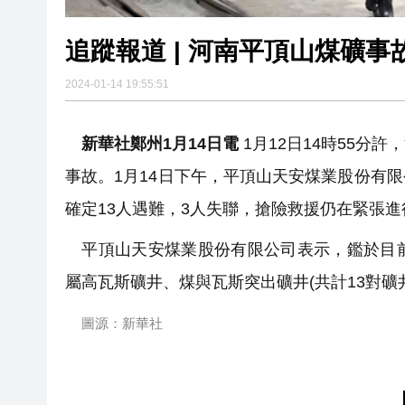
追蹤報道 | 河南平頂山煤礦事
2024-01-14 19:55:51
新華社鄭州1月14日電
1月12日14時55
事故。1月14日下午，平頂山天安煤業股份有
確定13人遇難，3人失聯，搶險救援仍在緊張進
平頂山天安煤業股份有限公司表示，鑑於目前
屬高瓦斯礦井、煤與瓦斯突出礦井(共計13對礦
圖源：新華社