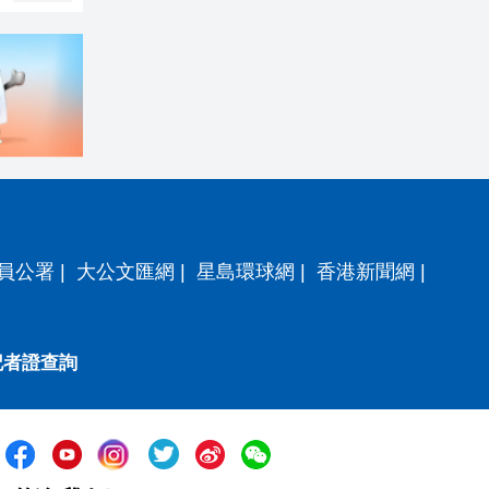
員公署
|
大公文匯網
|
星島環球網
|
香港新聞網
|
記者證查詢