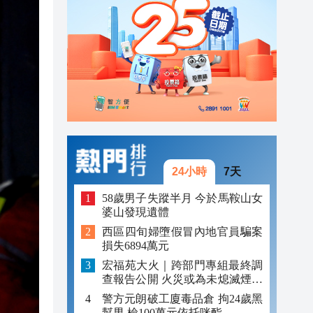
08:33
04:29
00:45
24小時
7天
58歲男子失蹤半月 今於馬鞍山女
婆山發現遺體
西區四旬婦墮假冒內地官員騙案
損失6894萬元
宏福苑大火｜跨部門專組最終調
查報告公開 火災或為未熄滅煙頭
引發
警方元朗破工廈毒品倉 拘24歲黑
幫男 檢100萬元依托咪酯