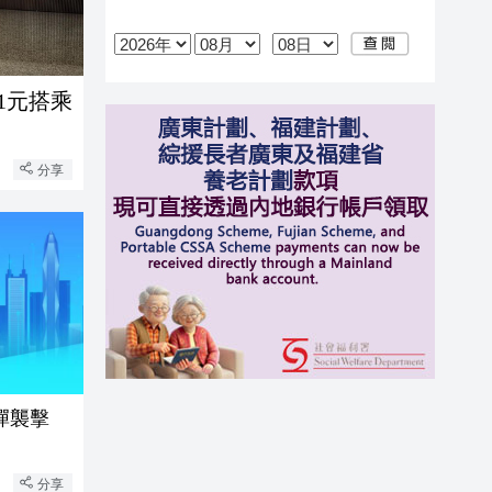
1元搭乘
分享
彈襲擊
分享