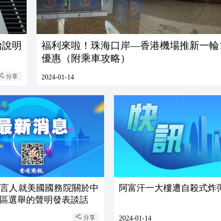
始說明
福利來啦！珠海口岸—香港機場推新一輪
優惠（附乘車攻略）
分享
2024-01-14
發言人就美國國務院關於中
阿富汗一大樓遭自殺式炸
區選舉的聲明發表談話
分享
2024-01-14