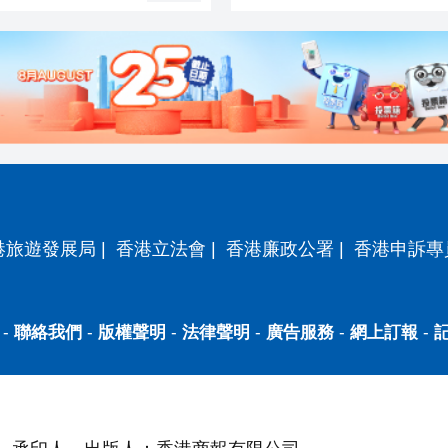
港旅遊發展局
|
香港立法會
|
香港廉政公署
|
香港申訴專
-
聯絡我們
-
版權聲明
-
法律聲明
-
廣告服務
-
網上訂報
-