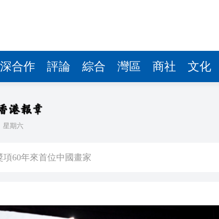
深合作
評論
綜合
灣區
商社
文化
日
星期六
升關愛服務
獎項60年來首位中國畫家
顯 30家港投投資企業排隊IPO