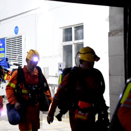
殉職消防員何偉豪裝備 「黃金戰衣」損毀
敗維拉 180秒重溫全場精華
看大結局：感激愛回家助走出低谷 不捨大家庭