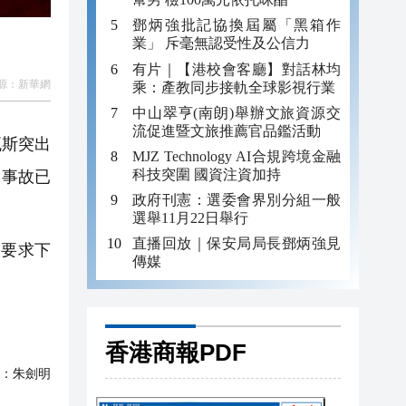
鄧炳強批記協換屆屬「黑箱作
業」 斥毫無認受性及公信力
有片｜【港校會客廳】對話林均
源：
新華網
乘：產教同步接軌全球影視行業
中山翠亨(南朗)舉辦文旅資源交
流促進暨文旅推薦官品鑑活動
瓦斯突出
MJZ Technology AI合規跨境金融
科技突圍 國資注資加持
，事故已
政府刊憲：選委會界別分組一般
選舉11月22日舉行
直播回放｜保安局局長鄧炳強見
要求下
傳媒
香港商報PDF
：
朱劍明