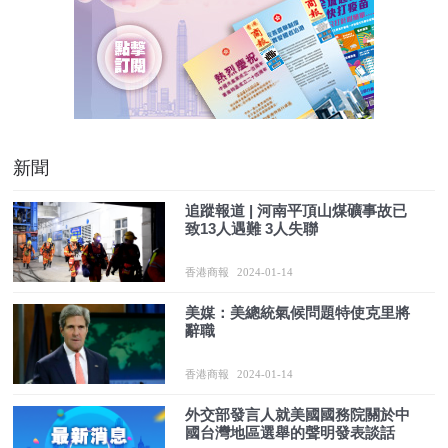
新聞
追蹤報道 | 河南平頂山煤礦事故已
致13人遇難 3人失聯
香港商報
2024-01-14
美媒：美總統氣候問題特使克里將
辭職
香港商報
2024-01-14
外交部發言人就美國國務院關於中
國台灣地區選舉的聲明發表談話