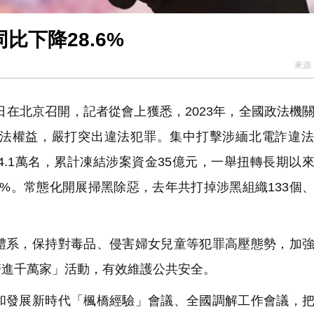
比下降28.6%
來源
日在北京召開，記者從會上獲悉，2023年，全國政法機
法權益，嚴打突出違法犯罪。集中打擊涉緬北電詐違法
4.1萬名，累計凍結涉案資金35億元，一舉扭轉長期以
6%。常態化開展掃黑除惡，去年共打掉涉黑組織133個
系，保持對毒品、侵害婦女兒童等犯罪高壓態勢，加強
警進千萬家」活動，有效維護公共安全。
發展新時代「楓橋經驗」會議、全國調解工作會議，把