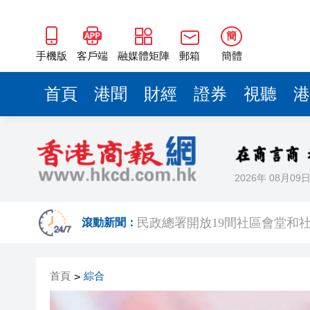
簡
手機版
客戶端
融媒體矩陣
郵箱
簡體
首頁
港聞
財經
證券
視聽
港
2026年 08月09
港區全國人大代表團結束安徽調
滾動新聞：
民政總署開放19間社區會堂和
有片 | 廣東省第十七屆運動
首頁
綜合
>
調查發現港漂「越住越愛港」 居