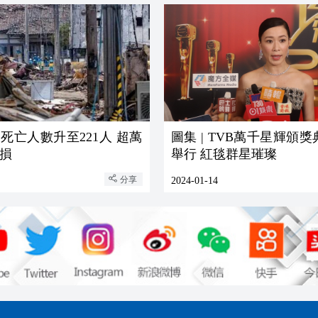
死亡人數升至221人 超萬
圖集 | TVB萬千星輝頒
損
舉行 紅毯群星璀璨
分享
2024-01-14