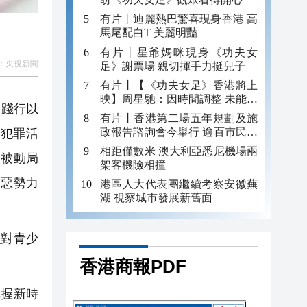
有片丨迪麗熱巴驚喜現身香港 高
馬尾配白T 美麗明豔
有片丨星爺媽咪現身《功夫女
：
央視新聞
足》謝票場 親切揮手力挺兒子
有片丨【《功夫女足》香港將上
映】周星馳：因時間調整 未能製
關踐行以
作粵語版 對此深表遺憾
有片丨香港第二場五年規劃及施
政報告諮詢會今舉行 逾百市民出
犯罪活
席
相距僅數米 澳大利亞悉尼機場兩
來被動局
架客機險相撞
、惡勢力
港區人大代表團繼續考察安徽蕪
湖 視察城市發展新舊面
對青少
香港商報PDF
握新時