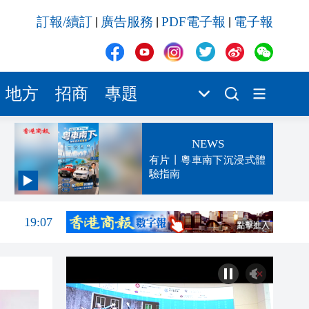
訂報/續訂
廣告服務
PDF電子報
電子報
|
|
|
地方
招商
專題
NEWS
有片丨粵車南下沉浸式體
驗指南
19:09
19:07
發布
18:50
18:25