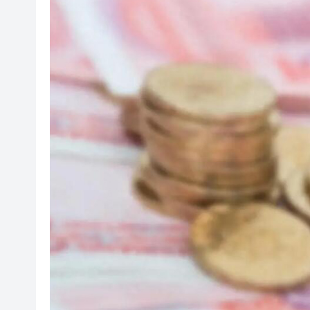
颱風「白海豚」在浙江台州玉環
【市場慧眼】宇樹IPO點燃重
【商報評論】福州行 讀懂中國
「關鍵變量」？
泰國國家旅遊局：高度重視中國