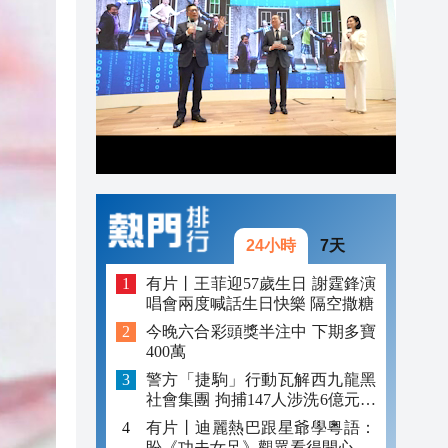
18:23
17:23
那個
17:23
17:20
24小時
7天
有片丨王菲迎57歲生日 謝霆鋒演
唱會兩度喊話生日快樂 隔空撒糖
今晚六合彩頭獎半注中 下期多寶
400萬
警方「捷駒」行動瓦解西九龍黑
社會集團 拘捕147人涉洗6億元黑
錢
有片丨迪麗熱巴跟星爺學粵語：
盼《功夫女足》觀眾看得開心