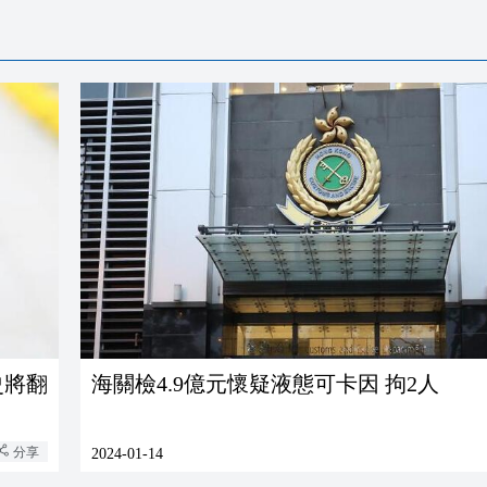
史將翻
海關檢4.9億元懷疑液態可卡因 拘2人
分享
2024-01-14