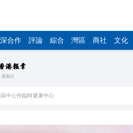
深合作
評論
綜合
灣區
商社
文化
日
星期日
研 建言深化皖港合作發展
社區中心作臨時避暑中心
會暨第十屆殘疾人運動會開幕式主題歌《心念山海》MV正式
住3至5年留港意願飆升至92%