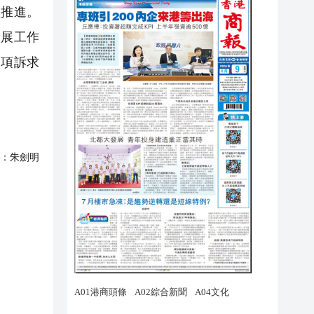
體推進。
開展工作
一項訴求
：
朱劍明