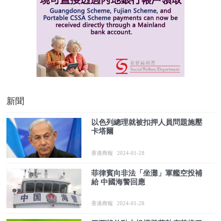
新聞
以色列總理就被扣押人員問題施壓
卡塔爾
香港商報
2024-01-28
菲律賓向非法「坐灘」軍艦空投補
給 中國海警回應
香港商報
2024-01-28