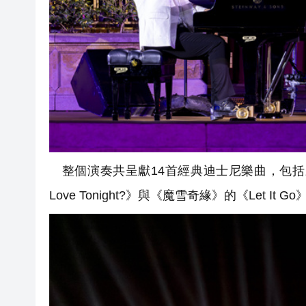
整個演奏共呈獻14首經典迪士尼樂曲，包括來自華
Love Tonight?》與《魔雪奇緣》的《Let I