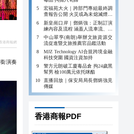
宏福苑大火｜跨部門專組最終調
查報告公開 火災或為未熄滅煙頭
引發
新皇崗口岸｜鄧炳強：正制訂演
練內容及流程 涵蓋人流車流、緊
急應變等
中山翠亨(南朗)舉辦文旅資源交
香港商報網
流促進暨文旅推薦官品鑑活動
MJZ Technology AI合規跨境金融
科技突圍 國資注資加持
領銜演奏
警方元朗破工廈毒品倉 拘24歲黑
幫男 檢100萬元依托咪酯
直播回放｜保安局局長鄧炳強見
傳媒
香港商報PDF