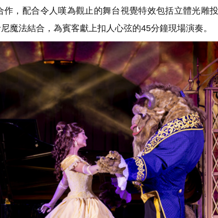
合作，配合令人嘆為觀止的舞台視覺特效包括立體光雕
尼魔法結合，為賓客獻上扣人心弦的45分鐘現場演奏。