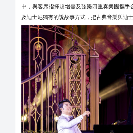
中，與客席指揮趙增熹及弦樂四重奏樂團攜手
及迪士尼獨有的說故事方式，把古典音樂與迪士