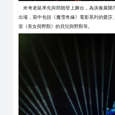
米奇老鼠率先與郎朗登上舞台，為演奏展開序
出場，當中包括《魔雪奇緣》電影系列的愛莎
室《美女與野獸》的貝兒與野獸等。