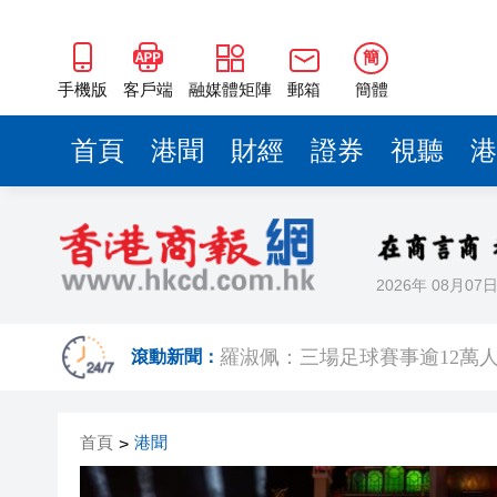
簡
手機版
客戶端
融媒體矩陣
郵箱
簡體
首頁
港聞
財經
證券
視聽
港
2026年 08月07
有片｜楊明莊思明大婚後急返港
羅淑佩：三場足球賽事逾12萬
滾動新聞：
SK海力士斥逾3000億建兩座晶
首頁
港聞
>
有片丨【《愛回家》迎大結局】
叔」黎彼得
入境處反非法勞工行動拘12人