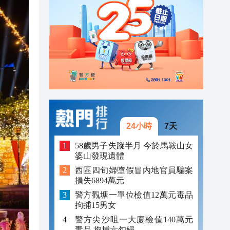
23:38
23:29
23:21
24小時
7天
58歲男子失蹤半月 今於馬鞍山女
婆山發現遺體
西區四旬婦墮假冒內地官員騙案
損失6894萬元
警方觀塘一單位檢值12萬元毒品
拘捕15男女
警方尖沙咀一大廈檢值140萬元
毒品 拘捕六旬婦