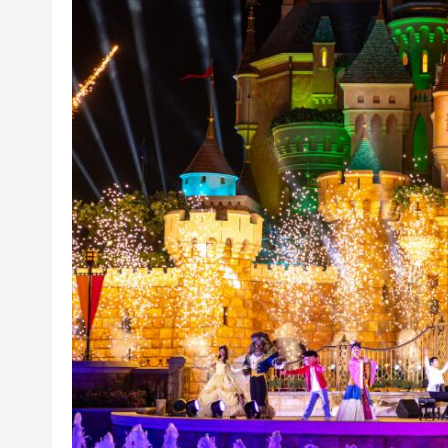
社署籲市民提防偽冒社署通訊
李家超：鼓勵保險業開發跨境產
車路士主帥星