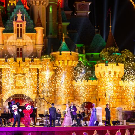
程式賬戶
品 便利灣區居民
將粉嶺揮桿 為香港行畫圓滿句號