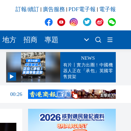
訂報/續訂
廣告服務
PDF電子報
電子報
|
|
|
地方
招商
專題
NEWS
有片丨實力出圈！中國機
器人正在「承包」英國零
售貨架
00:45
00:26
00:16
「豹
23:58
23:45