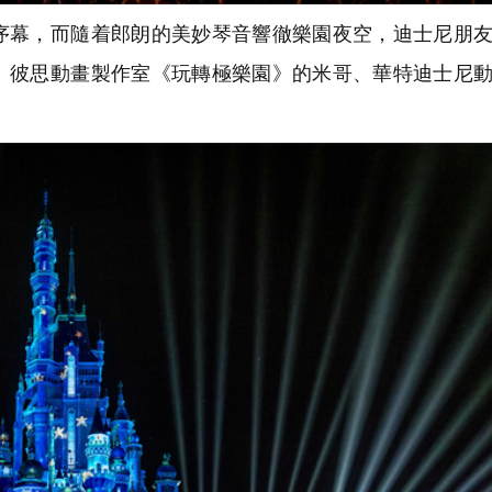
幕，而隨着郎朗的美妙琴音響徹樂園夜空，迪士尼朋友
、彼思動畫製作室《玩轉極樂園》的米哥、華特迪士尼