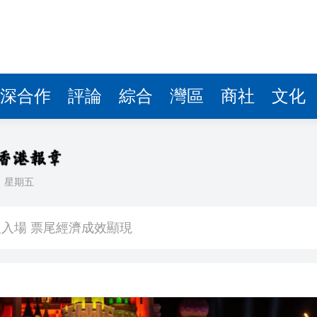
深合作
評論
綜合
灣區
商社
文化
日
星期五
看大結局：感激愛回家助走出低谷 不捨大家庭
人入場 票尾經濟成效顯現
圓廠
銀髮男團「大四喜」：十年深厚情誼 有歡亦有淚 緬懷