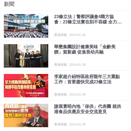
新聞
23條立法｜警察評議會4職方協
會：23條立法實在刻不容緩 全力支
持
香港商報
2024-01-30
華懋集團設計健康美味「金齡美
饌」賀新歲 促進長幼共融
香港商報
2024-01-30
李家超介紹特區政府龍年三大重點
工作：首要盡快完成23條立法
香港商報
2024-01-30
謝展寰晤內地「保供」代表團 就供
港食品供應及安全交流意見
香港商報
2024-01-30