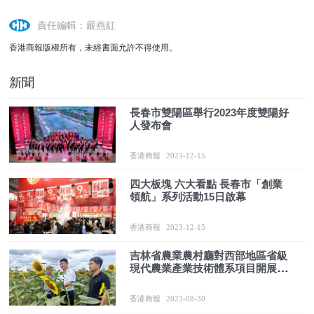
責任編輯：嚴燕紅
香港商報版權所有，未經書面允許不得使用。
新聞
長春市雙陽區舉行2023年度雙陽好
人發布會
香港商報
2023-12-15
四大板塊 六大看點 長春市「創業
領航」系列活動15日啟幕
香港商報
2023-12-15
吉林省農業農村廳對西部地區省級
現代農業產業技術體系項目開展中
期檢查
香港商報
2023-08-30