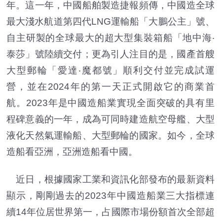
年。這一年，中國船舶製造捷報頻傳，中國造全球
最大淺水航道第四代LNG運輸船「大鵬公主」號、
自主研製的全球最大的超大型集裝箱船「地中海‧
泰莎」號陸續交付；更為引人注目的是，國產首艘
大型郵輪「愛達‧魔都號」順利交付並完成試運
營，並在2024年的第一天正式開啟它的商業首
航。2023年是中國造船業實現全面突破的具有里
程碑意義的一年，成為可同時建造航空母艦、大型
液化天然氣運輸船、大型郵輪的國家。如今，全球
造船看亞洲，亞洲造船看中國。
近日，根據國家工業和資訊化部發布的最新資料
顯示，剛剛過去的2023年中國造船業三大指標連
續14年位居世界第一，占國際市場份額首次全部超