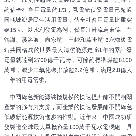
約佔全社會用電量的1/3，風電光伏發電量已超過
同期城鄉居民生活用電量，佔全社會用電量比重突
破15%。以水利發電為例，僅長江幹流烏東德、白
鶴灘、溪洛渡、向家壩、三峽和葛洲壩 6座梯級電
站共同構成的世界最大清潔能源走廊1年的累計發
電量就達到2700億千瓦時，可節約標準煤超8100
萬噸，減少二氧化碳排放超2.2億噸，滿足2.8億人
一年的用電需求。
中國綠色新能源裝機規模的快速提升離不開相關
產業的強有力支撐，而產業的快速發展離不開綠色
低碳新能源技術進步的推動。近年來，中國成功研
發製造全球最大單機容量100萬千瓦水電機組、具