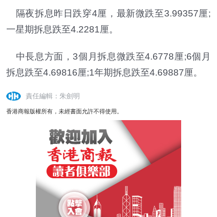
隔夜拆息昨日跌穿4厘，最新微跌至3.99357厘;
一星期拆息跌至4.2281厘。
中長息方面，3個月拆息微跌至4.6778厘;6個月
拆息跌至4.69816厘;1年期拆息跌至4.69887厘。
責任編輯：朱劍明
香港商報版權所有，未經書面允許不得使用。