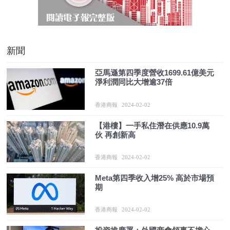
新聞
亞馬遜第四季度營收1699.61億美元
淨利潤同比大增逾37倍
香港商報
2024-02-02
【港樓】一手私住潛在供應10.9萬
伙 再創新高
香港商報
2024-02-02
Meta第四季收入增25% 高於市場預
期
香港商報
2024-02-02