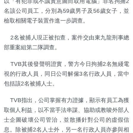
以「有犯罪或不誠實意圖而取用電腦」罪名拘捕2
名該公司員工，分別為59歲男子及56歲女子，並
檢取相關電子裝置作進一步調查。
2名被捕人現正被扣查，案件交由東九龍刑事總
部重案組第二隊調查。
TVB其後發聲明證實，警方今日拘捕2名無綫電
視的行政人員，同日公司解僱3名行政人員，當中
包括該2名被捕人士。
TVB指出，公司掌握有力證據，顯示有員工為獲
取個人利益，以不當手法串謀、協助或教唆外部人
士企圖破壞公司管治，並散播針對公司的虛假信
息。除被捕2名人士外，另一名行政人員亦參與相