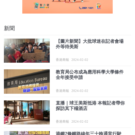
新聞
【圖片新聞】大批球迷在記者會場
外等待美斯
香港商報
2024-02-02
教育局公布成為應用科學大學條件
全年接受申請
香港商報
2024-02-02
直播｜球王美斯抵港 本報記者帶你
探訪其下榻酒店
香港商報
2024-02-02
港鐵7條鐵路線年三十晚通宵行駛