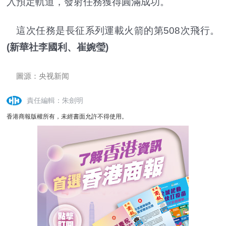
入預定軌道，發射任務獲得圓滿成功。
這次任務是長征系列運載火箭的第508次飛行。
(新華社李國利、崔婉瑩)
圖源：央视新闻
責任編輯：朱劍明
香港商報版權所有，未經書面允許不得使用。