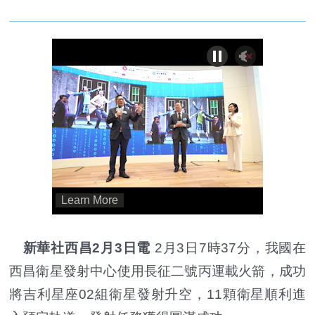
新華社西昌2月3日電
2月3日7時37分，我國在
西昌衛星發射中心使用長征二號丙運載火箭，成功
將吉利星座02組衛星發射升空，11顆衛星順利進