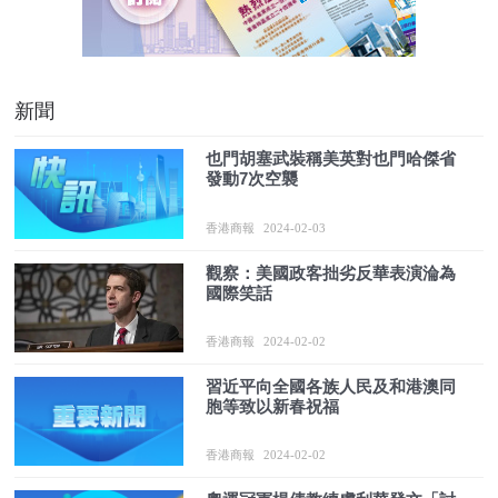
新聞
也門胡塞武裝稱美英對也門哈傑省
發動7次空襲
香港商報
2024-02-03
觀察：美國政客拙劣反華表演淪為
國際笑話
香港商報
2024-02-02
習近平向全國各族人民及和港澳同
胞等致以新春祝福
香港商報
2024-02-02