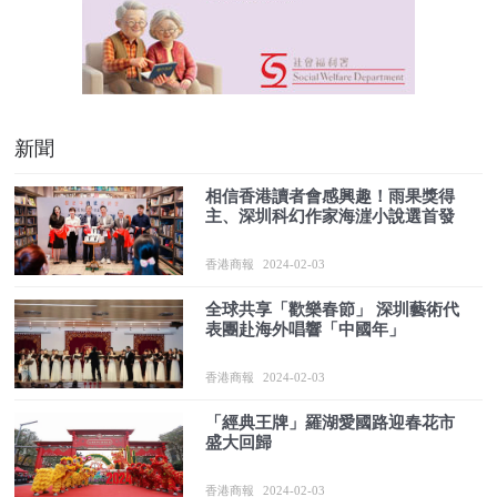
新聞
相信香港讀者會感興趣！雨果獎得
主、深圳科幻作家海漄小說選首發
香港商報
2024-02-03
全球共享「歡樂春節」 深圳藝術代
表團赴海外唱響「中國年」
香港商報
2024-02-03
「經典王牌」羅湖愛國路迎春花市
盛大回歸
香港商報
2024-02-03