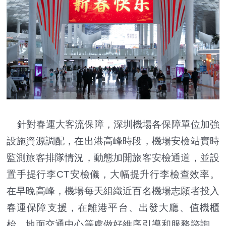
針對春運大客流保障，深圳機場各保障單位加強
設施資源調配，在出港高峰時段，機場安檢站實時
監測旅客排隊情況，動態加開旅客安檢通道，並設
置手提行李CT安檢儀，大幅提升行李檢查效率。
在早晚高峰，機場每天組織近百名機場志願者投入
春運保障支援，在離港平台、出發大廳、值機櫃
枱、地面交通中心等處做好維序引導和服務諮詢，