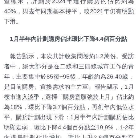
查顯示，計劃於2024年進行購房的佔比約為
40%，與去年同期基本持平，較2021年仍有明顯
下滑。
1月半年內計劃購房佔比環比下降4.4個百分點
報告顯示，本次共計收集問卷約1.2萬份。受訪
者中，絕大部分是在二線和三四線城市工作的青
年，主要集中於85後~95後，年齡約為26-40歲，
是目前購房、置換需求的主力軍。報告顯示，1月
樓市進入淡季，選擇「購房意願強於上月」佔比約
為18%，環比下降3.7個百分點，再創年內低位水
平。購房計劃出現下滑：1月半年內計劃購房佔比
明顯走弱，環比下降4.4個百分點至19.9%，1-2年
內購房計劃佔比增加，環比上升2.6個百分點至