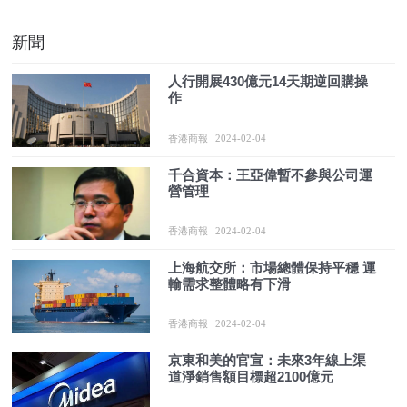
新聞
人行開展430億元14天期逆回購操
作
香港商報
2024-02-04
千合資本：王亞偉暫不參與公司運
營管理
香港商報
2024-02-04
上海航交所：市場總體保持平穩 運
輸需求整體略有下滑
香港商報
2024-02-04
京東和美的官宣：未來3年線上渠
道淨銷售額目標超2100億元