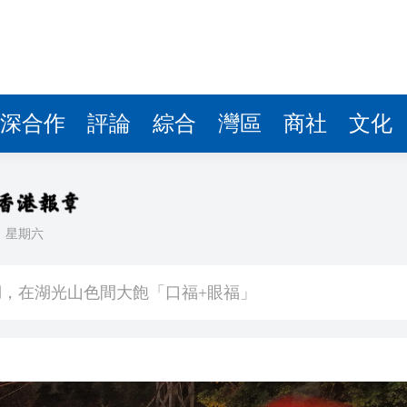
深合作
評論
綜合
灣區
商社
文化
日
星期六
馬尾配白T 美麗明豔
，在湖光山色間大飽「口福+眼福」
河源
唱協會第19屆合唱節在中山啟幕
種美」破譯合唱音色密碼