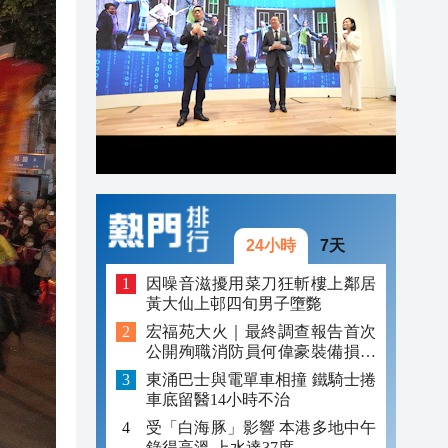
22:28
22:18
22:15
24小時
7天
因噪音滋擾用菜刀狂斬樓上鄰居
黃大仙上邨四旬男子墮斃
宏福苑大火｜最終調查報告首次
公開殉職消防員何偉豪裝備損毀
照片
東涌巴士與電單車相撞 鐵騎士捲
車底留醫14小時不治
受「白海豚」影響 本港多地中午
錄得高溫 上水達37度