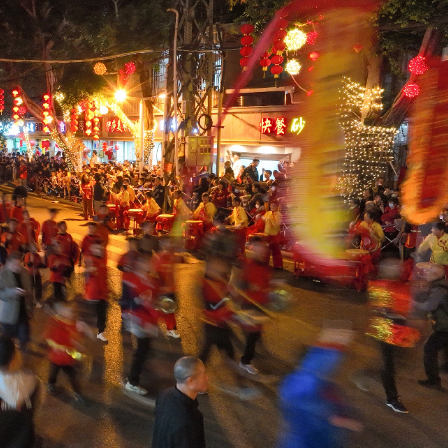
：盼《功夫女足》觀眾看得開心
」導彈供應協議
班車次取消