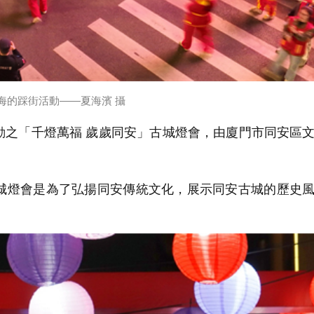
海的踩街活動——夏海濱 攝
之「千燈萬福 歲歲同安」古城燈會，由廈門市同安區
燈會是為了弘揚同安傳統文化，展示同安古城的歷史風