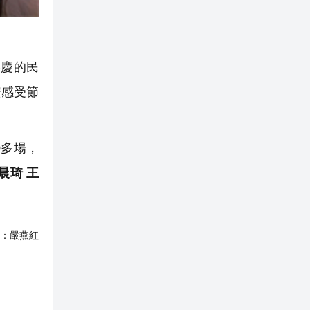
慶的民
安感受節
0多場，
晨琦 王
：
嚴燕紅