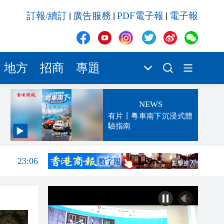
訂報/續訂
廣告服務
PDF電子報
電子報
|
|
|
地方
招商
專題
NEWS
有片丨粵車南下沉浸式體
驗指南
23:13
23:06
23:05
22:51
22:33