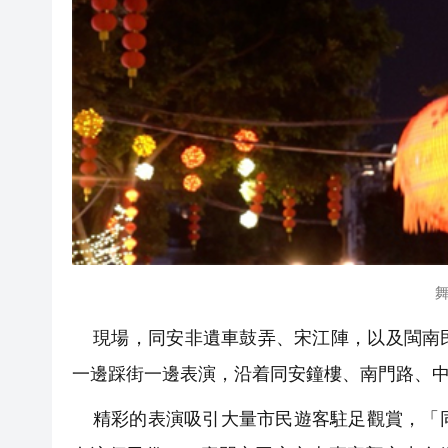
現場，同安非遺車鼓弄、宋江陣，以及閩南民
一邊踩街一邊表演，沿着同安鐘樓、南門路、
精彩的表演吸引大量市民遊客駐足觀賞，「同