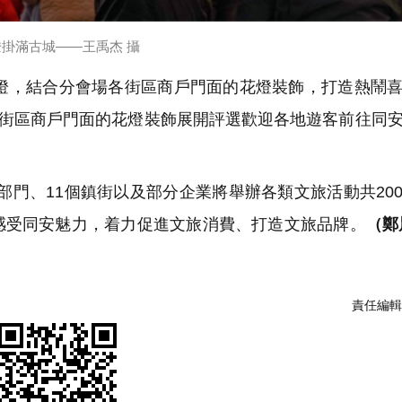
燈掛滿古城——王禹杰 攝
，結合分會場各街區商戶門面的花燈裝飾，打造熱鬧喜
對街區商戶門面的花燈裝飾展開評選歡迎各地遊客前往同
部門、11個鎮街以及部分企業將舉辦各類文旅活動共20
感受同安魅力，着力促進文旅消費、打造文旅品牌。
（鄭
責任編輯