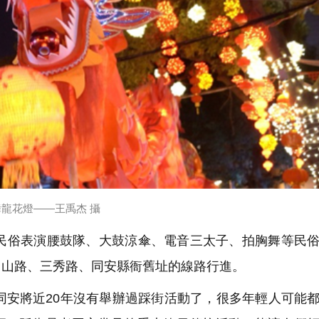
舞龍花燈——王禹杰 攝
俗表演腰鼓隊、大鼓涼傘、電音三太子、拍胸舞等民俗
中山路、三秀路、同安縣衙舊址的線路行進。
安將近20年沒有舉辦過踩街活動了，很多年輕人可能