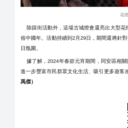
花
除踩街活動外，這場古城燈會還亮出大型花燈
俗中國年。活動持續到2月29日，期間還將針
日氛圍。
據了解，2024年春節元宵期間，同安區相關
進一步豐富市民群眾文化生活、吸引更多遊客
禹傑）