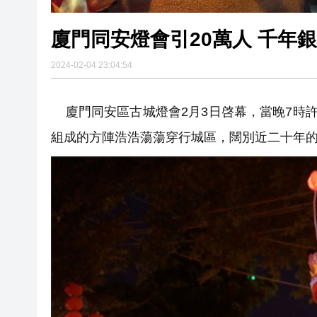
廈門同安燈會引20萬人 千年
2024-02-04 23:04:54
廈門同安區古城燈會2月3日啓幕，當晚7時許
組成的方陣浩浩蕩蕩穿行城區，闊別近二十年的