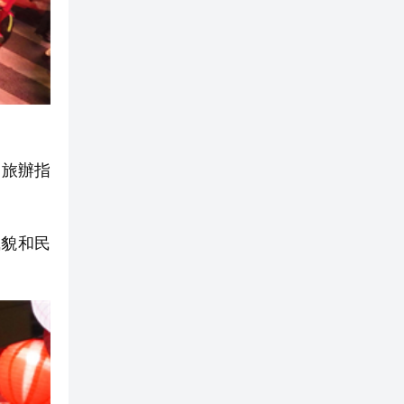
文旅辦指
貌和民