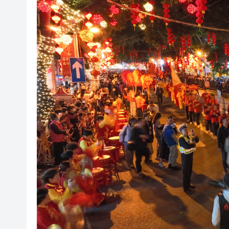
有片丨迪麗熱巴跟星爺學粵語
澤連斯基：與美達成「愛國者
​港航快運取消多班航班 高鐵8