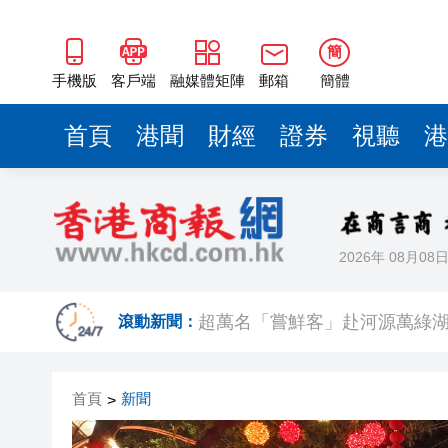
簡
手機版
客戶端
融媒體矩陣
郵箱
簡體
首頁
港聞
財經
證券
視聽
港
2026年 08月08
有片丨迪麗熱巴驚喜現身香港 高
超萬名「嘗鮮客」赴河源萬綠湖
滾動新聞：
央媒省媒灣區媒體採風團走進
首頁
新聞
>
107支隊伍，持續5日，中國合
吳可畏：用「五字訣」與「三