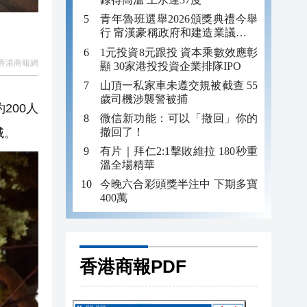
青年魯班選舉2026頒獎典禮今舉
行 甯漢豪稱政府和建造業議會做
好培訓工作
1元投資8元跟投 資本乘數效應彰
香港商報網
顯 30家港投投資企業排隊IPO
山頂一私家車未遵交規被截查 55
歲司機涉襲警被捕
200人
微信新功能：可以「撤回」你的
撤回了！
城。
有片｜拜仁2:1擊敗維拉 180秒重
溫全場精華
今晚六合彩頭獎半注中 下期多寶
400萬
香港商報PDF