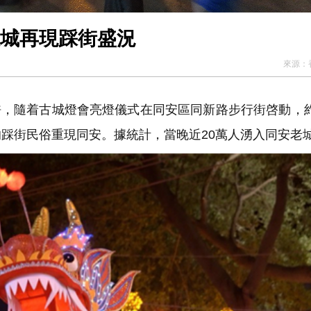
銀城再現踩街盛況
來源：
，隨着古城燈會亮燈儀式在同安區同新路步行街啓動，約
踩街民俗重現同安。據統計，當晚近20萬人湧入同安老