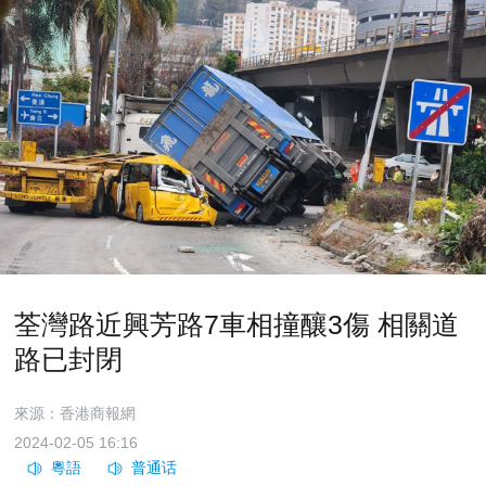
荃灣路近興芳路7車相撞釀3傷 相關道
路已封閉
來源：香港商報網
2024-02-05 16:16