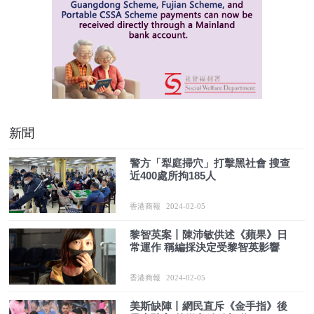
新聞
警方「犁庭掃穴」打擊黑社會 搜查
近400處所拘185人
香港商報
2024-02-05
黎智英案丨陳沛敏供述《蘋果》日
常運作 稱編採決定受黎智英影響
香港商報
2024-02-05
美斯缺陣丨網民直斥《金手指》後