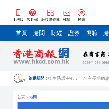
簡
手機版
客戶端
融媒體矩陣
郵箱
簡體
首頁
港聞
財經
證券
視聽
港
2026年 08月09
極端天氣已致菲律賓逾38萬人
衞生防護中心：一名有長期病患
滾動新聞：
首頁
港聞
>
颱風「白海豚」在浙江樂清二
祖父母節逾500參加者共創世