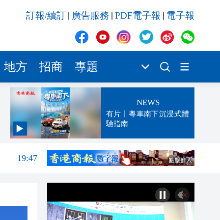
訂報/續訂
廣告服務
PDF電子報
電子報
|
|
|
地方
招商
專題
NEWS
有片丨粵車南下沉浸式體
驗指南
20:21
19:47
19:42
19:25
19:23