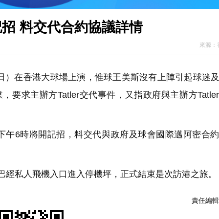
招 料交代合約協議詳情
來源：
4日）在香港大球場上演，惟球王美斯沒有上陣引起球迷
媒，要求
主辦
方
Tatler交代事件，又指政府與主辦方Tatl
宣布下午6時將開記招，料交代與政府及球會國際邁阿密合
巴經私人飛機入口進入停機坪，正式結束是次訪港之旅。
責任編輯