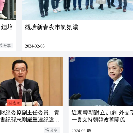
 鍾培
觀塘新春夜市氣氛濃
分享
2024-02-05
大財經委原副主任委員、貴
近期韓朝對立加劇 外交
原書記孫志剛嚴重違紀違法
一貫支持朝韓改善關係
籍
分享
2024-02-05