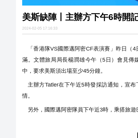
美斯缺陣丨主辦方下午6時開記
2024-02-05 17:16:33
「香港隊VS國際邁阿密CF表演賽」昨日（
滿。文體旅局局長楊潤雄今午（5日）會見傳
中，要求美斯須出場至少45分鐘。
主辦方Tatler在下午近5時發採訪通知，
情。
另外，國際邁阿密隊員下午近3時，乘搭旅遊