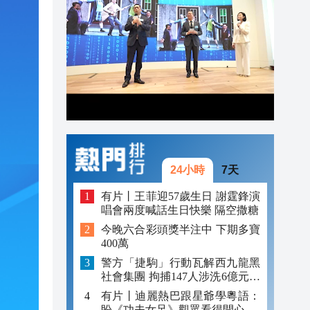
19:16
19:09
19:07
24小時
7天
有片丨王菲迎57歲生日 謝霆鋒演
唱會兩度喊話生日快樂 隔空撒糖
今晚六合彩頭獎半注中 下期多寶
400萬
警方「捷駒」行動瓦解西九龍黑
社會集團 拘捕147人涉洗6億元黑
錢
有片丨迪麗熱巴跟星爺學粵語：
盼《功夫女足》觀眾看得開心