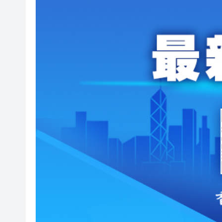
伊朗最高領袖與總統舉行會談 
港區全國人大代表團結束安徽調
民政總署開放19間社區會堂和