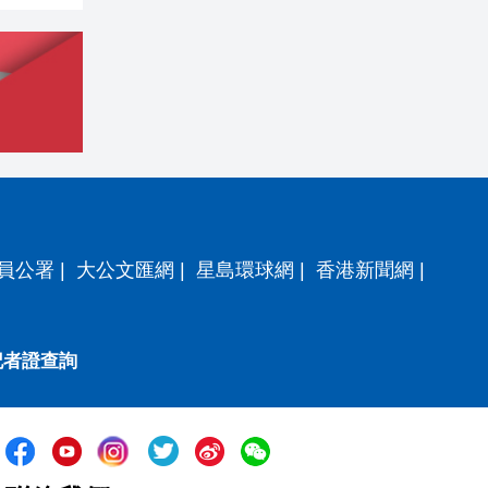
員公署
|
大公文匯網
|
星島環球網
|
香港新聞網
|
記者證查詢