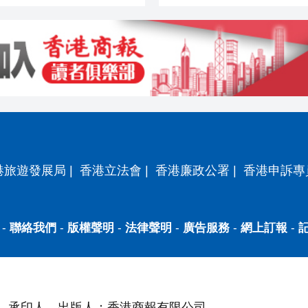
港旅遊發展局
|
香港立法會
|
香港廉政公署
|
香港申訴專
-
聯絡我們
-
版權聲明
-
法律聲明
-
廣告服務
-
網上訂報
-
承印人、出版人：香港商報有限公司