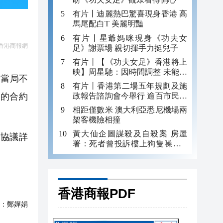
有片丨迪麗熱巴驚喜現身香港 高
馬尾配白T 美麗明豔
有片丨星爺媽咪現身《功夫女
香港商報網
足》謝票場 親切揮手力挺兒子
有片丨【《功夫女足》香港將上
映】周星馳：因時間調整 未能製
及當局不
作粵語版 對此深表遺憾
有片丨香港第二場五年規劃及施
政報告諮詢會今舉行 逾百市民出
er的合約
席
相距僅數米 澳大利亞悉尼機場兩
架客機險相撞
黃大仙企圖謀殺及自殺案 房屋
約協議詳
署：死者曾投訴樓上狗隻噪音 6
月已批准調遷
香港商報PDF
：
鄭嬋娟