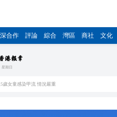
深合作
評論
綜合
灣區
商社
文化
日
星期日
受災、6人死亡
5歲女童感染甲流 情況嚴重
【港樓】新盤PARK SILICON二期收1200票超購18倍 最快48小時內加推 二手交投續淡靜
次登陸
界紀錄 呼籲社會以手部按摩連結長者