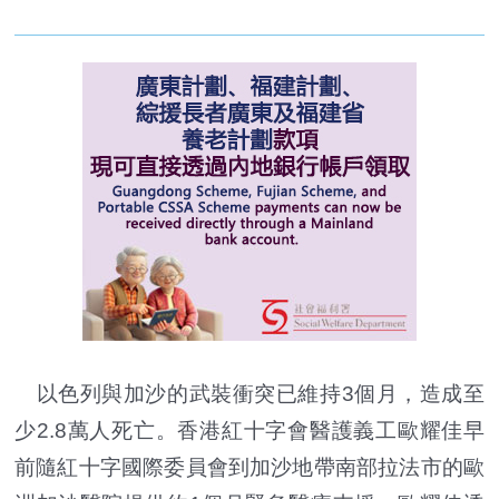
以色列與加沙的武裝衝突已維持3個月，造成至
少2.8萬人死亡。香港紅十字會醫護義工歐耀佳早
前隨紅十字國際委員會到加沙地帶南部拉法市的歐