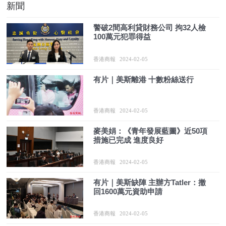
新聞
警破2間高利貸財務公司 拘32人檢
100萬元犯罪得益
香港商報
2024-02-05
有片｜美斯離港 十數粉絲送行
香港商報
2024-02-05
麥美娟：《青年發展藍圖》近50項
措施已完成 進度良好
香港商報
2024-02-05
有片｜美斯缺陣 主辦方Tatler：撤
回1600萬元資助申請
香港商報
2024-02-05