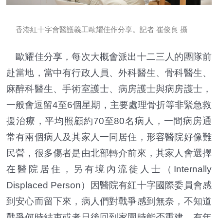
香港紅十字會醫護義工歐耀佳作分享。記者 崔俊良 攝
歐耀佳分享，每次大概會派出十二三人的團隊前
赴當地，當中有行政人員、外科醫生、骨科醫生、
麻醉科醫生、手術室護士、病房護士與病房護士，
一般會逗留4至6個星期，主要處理骨折等非緊急救
援治療，平均照顧約70至80名病人，一間病房通
常有兩個病人及其家人一同居住，形容醫院好像難
民營，很多傷者是由北部轉介前來，其家人會選擇
在醫院居住，另有境內流徙人士（Internally
Displaced Person）因醫院有紅十字國際委員會感
到安心而留下來，病人們對戰爭感到無奈，不知道
戰爭何時結束或者日後回到家園時能否重建，有年