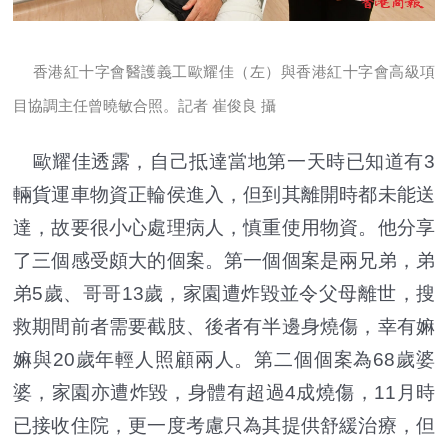
香港紅十字會醫護義工歐耀佳（左）與香港紅十字會高級項
目協調主任曾曉敏合照。
記者
崔俊良 攝
歐耀佳透露，自己抵達當地第一天時已知道有3
輛貨運車物資正輪侯進入，但到其離開時都未能送
達，故要很小心處理病人，慎重使用物資。他分享
了三個感受頗大的個案。第一個個案是兩兄弟，弟
弟5歲、哥哥13歲，家園遭炸毀並令父母離世，搜
救期間前者需要截肢、後者有半邊身燒傷，幸有嫲
嫲與20歲年輕人照顧兩人。第二個個案為68歲婆
婆，家園亦遭炸毀，身體有超過4成燒傷，11月時
已接收住院，更一度考慮只為其提供舒緩治療，但