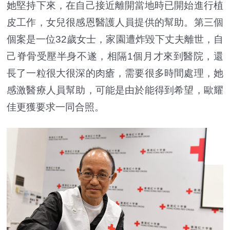
她堅持下來，在自己接近離開當地時已開始進行植
皮工作，女兒很感恩醫護人員提供的幫助。第三個
個案是一位32歲女士，家園遭炸毀下丈夫離世，自
己脊骨受壓半身不遂，相隔1個月才來到醫院，還
長了一粒很大很深的肉瘡，需要很多時間處理，她
感激醫療人員幫助，可能是由於能得到希望，歐耀
佳更獲要求一同合照。