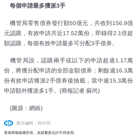
每個申請最多獲派3手
機管局零售債券發行額50億元，共收到156.9億
元認購，有效申請共近17.52萬份，即錄得2.1倍超
額認購，每個有效申請最多可分配3手債券。
機管局說，認購兩手或以下的申請超過1.17萬
份，將獲分配申請的全部金額債券；剩餘逾16.3萬
份有效申請獲派2手債券後抽籤，當中逾15.3萬份
申請額外獲派多1手。(商報記者 蘇尚)
(圖源：網絡)
責任編輯：程向明
香港商報版權所有，未經書面允許不得使用。