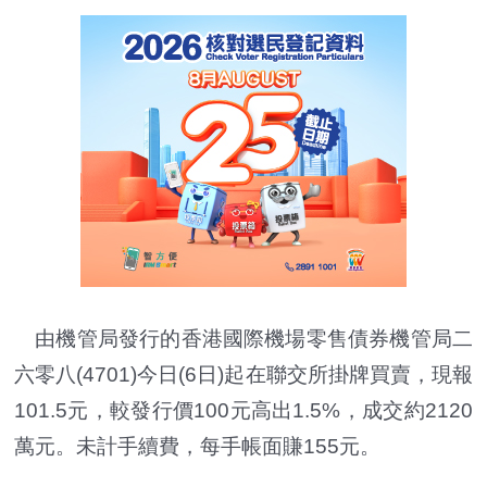
由機管局發行的香港國際機場零售債券機管局二
六零八(4701)今日(6日)起在聯交所掛牌買賣，現報
101.5元，較發行價100元高出1.5%，成交約2120
萬元。未計手續費，每手帳面賺155元。