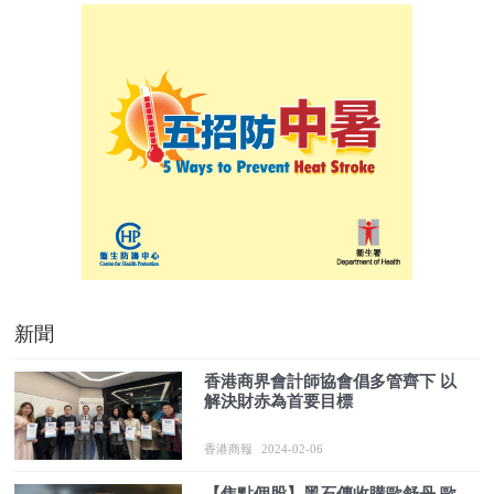
新聞
香港商界會計師協會倡多管齊下 以
解決財赤為首要目標
香港商報
2024-02-06
【焦點個股】黑石傳收購歐舒丹 歐