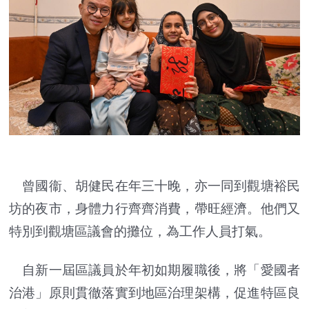
曾國衞、胡健民在年三十晚，亦一同到觀塘裕民
坊的夜市，身體力行齊齊消費，帶旺經濟。他們又
特別到觀塘區議會的攤位，為工作人員打氣。
自新一屆區議員於年初如期履職後，將「愛國者
治港」原則貫徹落實到地區治理架構，促進特區良