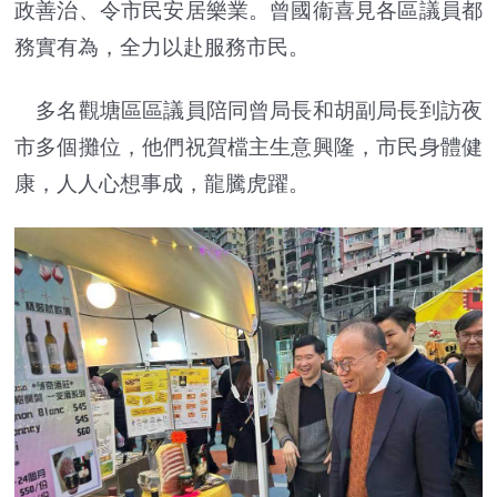
政善治、令市民安居樂業。曾國衞喜見各區議員都
務實有為，全力以赴服務市民。
多名觀塘區區議員陪同曾局長和胡副局長到訪夜
市多個攤位，他們祝賀檔主生意興隆，市民身體健
康，人人心想事成，龍騰虎躍。