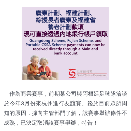
作為商業賽事，前期某公司與阿根廷足球隊洽談
於今年3月份來杭州進行友誼賽。鑑於目前眾所周
知的原因，據向主管部門了解，該賽事舉辦條件不
成熟，已決定取消該賽事舉辦，特告！