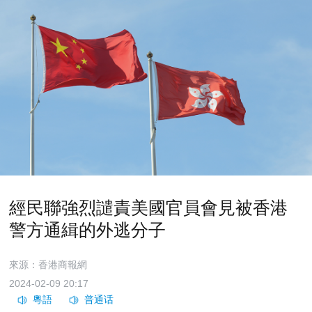
經民聯強烈譴責美國官員會見被香港
警方通緝的外逃分子
來源：香港商報網
2024-02-09 20:17